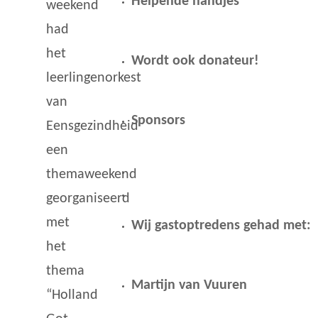
Helpende handjes
weekend
had
het
Wordt ook donateur!
leerlingenorkest
van
Sponsors
Eensgezindheid
een
themaweekend
georganiseerd
met
Wij gastoptredens gehad met:
het
thema
Martijn van Vuuren
“Holland