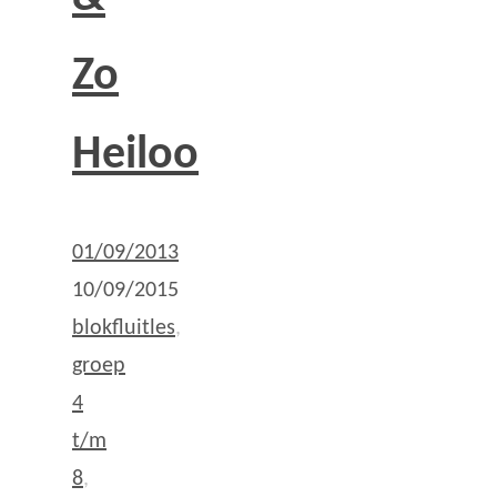
Zo
Heiloo
01/09/2013
10/09/2015
blokfluitles
,
groep
4
t/m
8
,