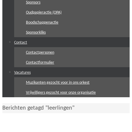
Sponsors
Oudpapieractie (OPA)
Boodschappenactie
Sponsorkliks
Contact
Contactpersonen
Contactformulier
Vacatures
Muzikanten gezocht voor in ons orkest
Vrijwilligers gezocht voor onze organisatie
Home
Berichten getagd "leerlingen"