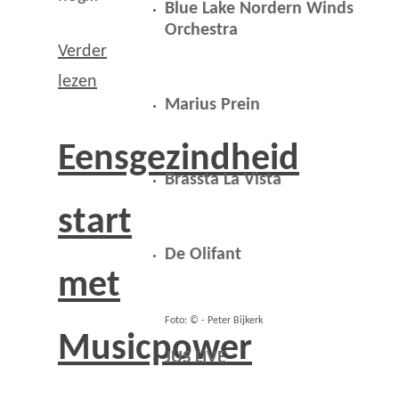
Blue Lake Nordern Winds
Orchestra
Verder
lezen
Marius Prein
Eensgezindheid
Brassta La Vista
start
De Olifant
met
Foto: © - Peter Bijkerk
Musicpower
JUS LIVE