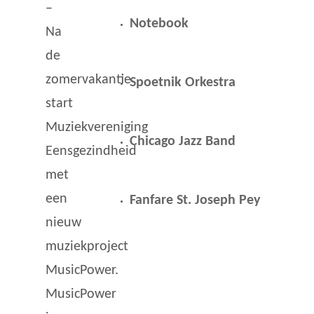
–
Notebook
Na
de
zomervakantie
Spoetnik Orkestra
start
Muziekvereniging
Chicago Jazz Band
Eensgezindheid
met
een
Fanfare St. Joseph Pey
nieuw
muziekproject
UDI
MusicPower.
MusicPower