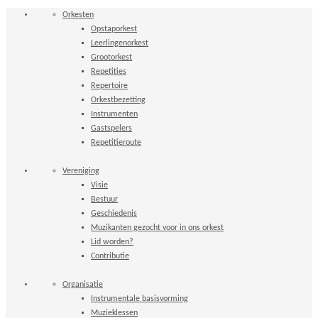
Orkesten
Opstaporkest
Leerlingenorkest
Grootorkest
Repetities
Repertoire
Orkestbezetting
Instrumenten
Gastspelers
Repetitieroute
Vereniging
Visie
Bestuur
Geschiedenis
Muzikanten gezocht voor in ons orkest
Lid worden?
Contributie
Organisatie
Instrumentale basisvorming
Muzieklessen