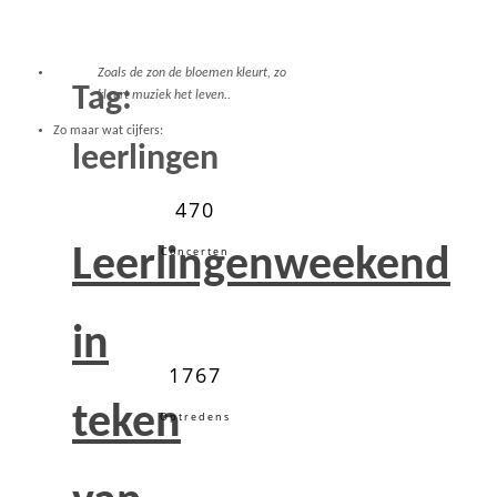
Zoals de zon de bloemen kleurt, zo
Tag:
kleurt muziek het leven..
Zo maar wat cijfers:
leerlingen
470
Leerlingenweekend
Concerten
in
1767
teken
Optredens