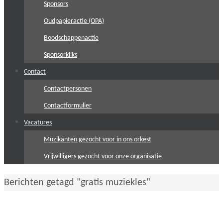
Sponsors
Oudpapieractie (OPA)
Boodschappenactie
Sponsorkliks
Contact
Contactpersonen
Contactformulier
Vacatures
Muzikanten gezocht voor in ons orkest
Vrijwilligers gezocht voor onze organisatie
Home
Berichten getagd "gratis muziekles"