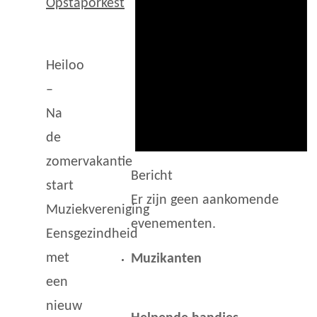
Opstaporkest
Heiloo
–
Na
de
zomervakantie
Bericht
start
Er zijn geen aankomende
Muziekvereniging
evenementen.
Eensgezindheid
met
Muzikanten
een
nieuw