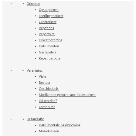
Bruikleenovereenkomst
Filmpjes
CD-opname
Cookie Policy
Contactpersonen
Contactformulier
Steun ons
Oudpapieractie (OPA)
Donateurs
Sponsors
Boodschappenactie
Sponsorkliks
Orkesten
Copyright 2026 © Eensgezindheid Heiloo
Mogelijk gemaakt door
Nirvana
&
WordPress.