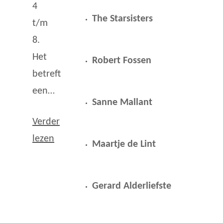
4
The Starsisters
t/m
8.
Het
Robert Fossen
betreft
een…
Sanne Mallant
Verder
lezen
Maartje de Lint
Gerard Alderliefste