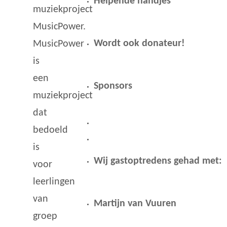
Helpende handjes
muziekproject
MusicPower.
Wordt ook donateur!
MusicPower
is
een
Sponsors
muziekproject
dat
bedoeld
is
Wij gastoptredens gehad met:
voor
leerlingen
van
Martijn van Vuuren
groep