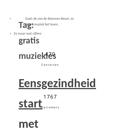
Zoals de zon de bloemen kleurt, zo
Tag:
kleurt muziek het leven..
Zo maar wat cijfers:
gratis
470
muziekles
Concerten
Eensgezindheid
1767
start
Optredens
met