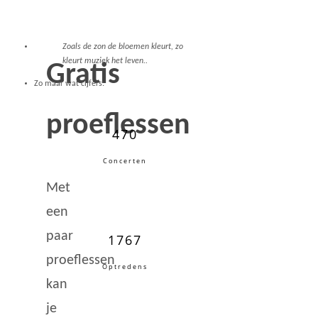
Zoals de zon de bloemen kleurt, zo
kleurt muziek het leven..
Gratis
Zo maar wat cijfers:
proeflessen
470
Concerten
Met
een
paar
1767
proeflessen
Optredens
kan
je