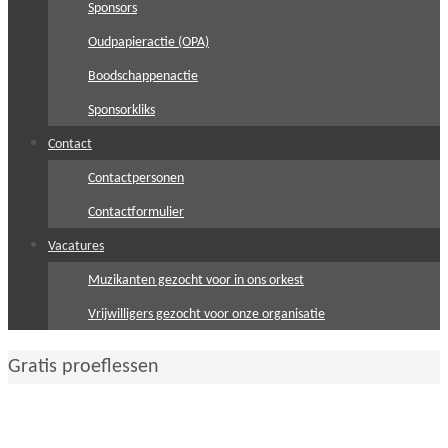
Sponsors
Oudpapieractie (OPA)
Boodschappenactie
Sponsorkliks
Contact
Contactpersonen
Contactformulier
Vacatures
Muzikanten gezocht voor in ons orkest
Vrijwilligers gezocht voor onze organisatie
Home
Gratis proeflessen