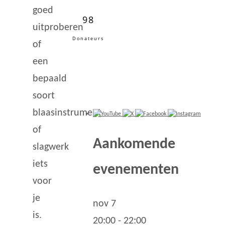
goed
98
uitproberen
Donateurs
of
een
bepaald
soort
blaasinstrument
of
Aankomende
slagwerk
iets
evenementen
voor
je
nov
7
is.
20:00
-
22:00