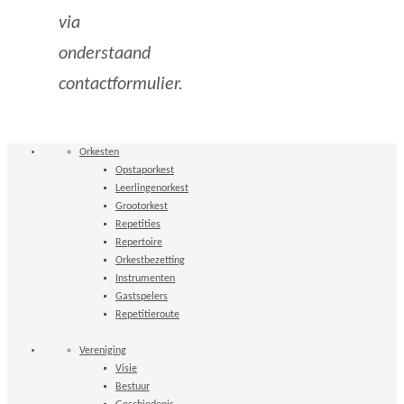
via
onderstaand
contactformulier.
Orkesten
Opstaporkest
Leerlingenorkest
Grootorkest
Repetities
Repertoire
Orkestbezetting
Instrumenten
Gastspelers
Repetitieroute
Vereniging
Visie
Bestuur