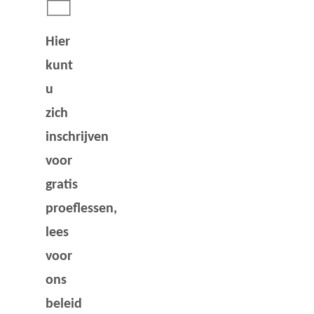
Hier
kunt
u
zich
inschrijven
voor
gratis
proeflessen,
lees
voor
ons
beleid