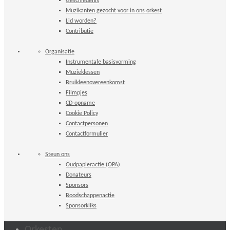
Geschiedenis
Muzikanten gezocht voor in ons orkest
Lid worden?
Contributie
Organisatie
Instrumentale basisvorming
Muzieklessen
Bruikleenovereenkomst
Filmpjes
CD-opname
Cookie Policy
Contactpersonen
Contactformulier
Steun ons
Oudpapieractie (OPA)
Donateurs
Sponsors
Boodschappenactie
Sponsorkliks