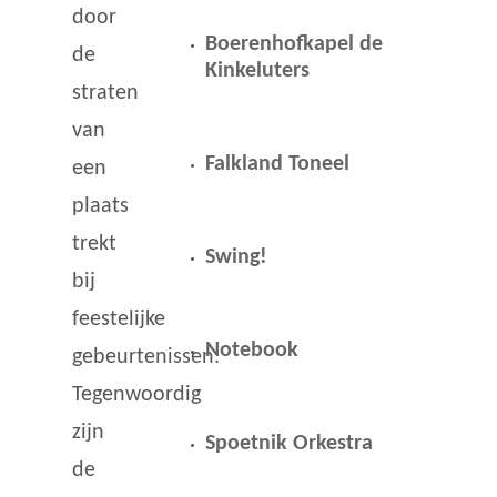
door
Boerenhofkapel de
de
Kinkeluters
straten
van
Falkland Toneel
een
plaats
trekt
Swing!
bij
feestelijke
Notebook
gebeurtenissen.
Tegenwoordig
zijn
Spoetnik Orkestra
de