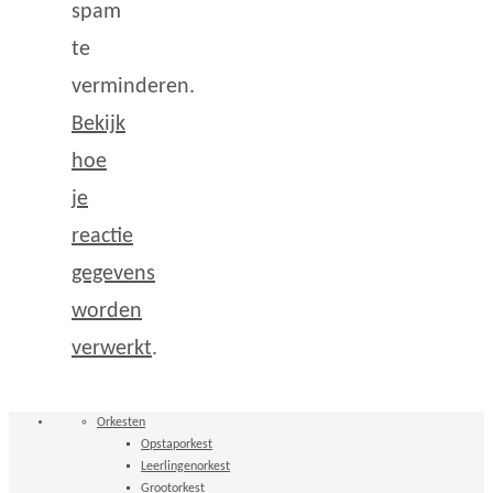
spam
te
verminderen.
Bekijk
hoe
je
reactie
gegevens
worden
verwerkt
.
Orkesten
Opstaporkest
Leerlingenorkest
Grootorkest