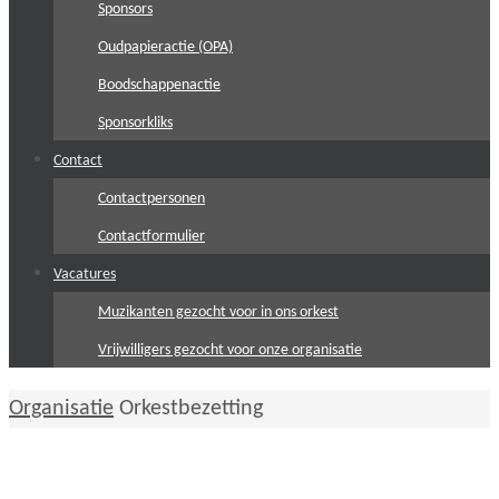
Sponsors
Oudpapieractie (OPA)
Boodschappenactie
Sponsorkliks
Contact
Contactpersonen
Contactformulier
Vacatures
Muzikanten gezocht voor in ons orkest
Vrijwilligers gezocht voor onze organisatie
Home
Organisatie
Orkestbezetting