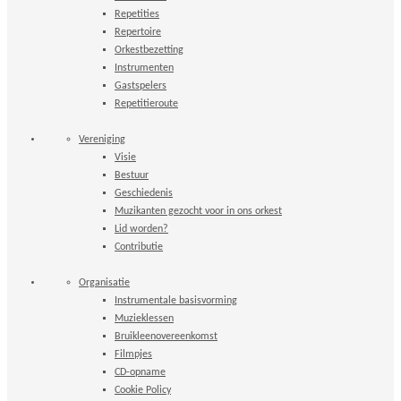
Repetities
Repertoire
Orkestbezetting
Instrumenten
Gastspelers
Repetitieroute
Vereniging
Visie
Bestuur
Geschiedenis
Muzikanten gezocht voor in ons orkest
Lid worden?
Contributie
Organisatie
Instrumentale basisvorming
Muzieklessen
Bruikleenovereenkomst
Filmpjes
CD-opname
Cookie Policy