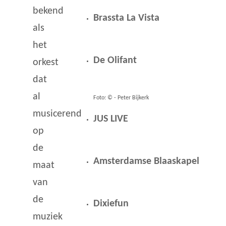
bekend
Brassta La Vista
als
het
De Olifant
orkest
dat
al
Foto: © - Peter Bijkerk
musicerend
JUS LIVE
op
de
Amsterdamse Blaaskapel
maat
van
de
Dixiefun
muziek