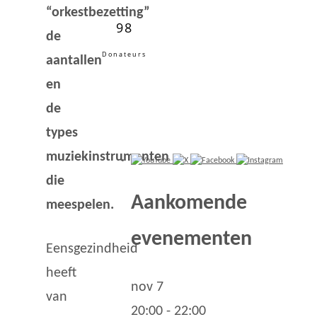
“orkestbezetting”
98
de
Donateurs
aantallen
en
de
types
muziekinstrumenten
die
Aankomende
meespelen.
evenementen
Eensgezindheid
heeft
nov
7
van
20:00
-
22:00