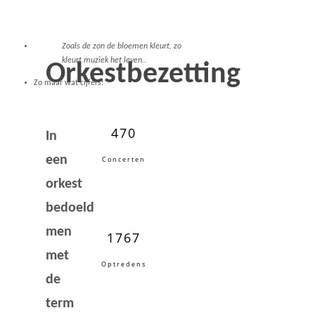
Zoals de zon de bloemen kleurt, zo
kleurt muziek het leven..
Orkestbezetting
Zo maar wat cijfers:
470
In
een
Concerten
orkest
bedoeld
men
1767
met
Optredens
de
term