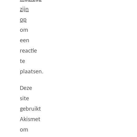
zijn
op
om
een
reactie
te
plaatsen.
Deze
site
gebruikt
Akismet
om