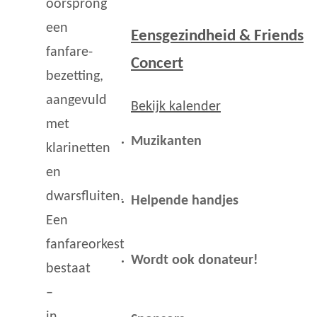
oorsprong
een
Eensgezindheid & Friends
fanfare-
Concert
bezetting,
aangevuld
Bekijk kalender
met
Muzikanten
klarinetten
en
dwarsfluiten.
Helpende handjes
Een
fanfareorkest
Wordt ook donateur!
bestaat
–
in