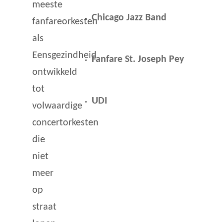
meeste
Chicago Jazz Band
fanfareorkesten
als
Eensgezindheid
Fanfare St. Joseph Pey
ontwikkeld
tot
UDI
volwaardige
concertorkesten
die
niet
meer
op
straat