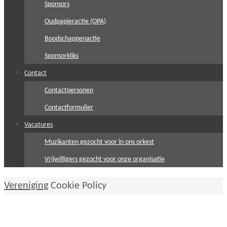
Sponsors
Oudpapieractie (OPA)
Boodschappenactie
Sponsorkliks
Contact
Contactpersonen
Contactformulier
Vacatures
Muzikanten gezocht voor in ons orkest
Vrijwilligers gezocht voor onze organisatie
Home
Vereniging
Cookie Policy