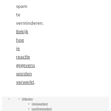
spam
te
verminderen.
Bekijk
hoe
je
reactie
gegevens
worden
verwerkt
.
Orkesten
Opstaporkest
Leerlingenorkest