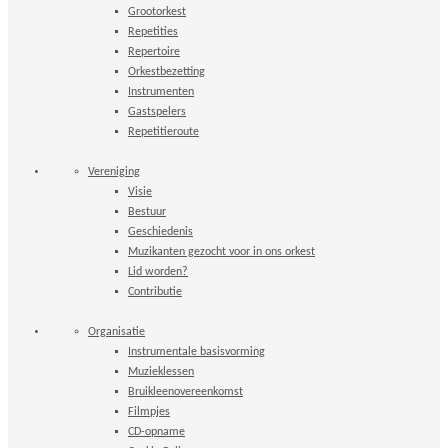
Grootorkest
Repetities
Repertoire
Orkestbezetting
Instrumenten
Gastspelers
Repetitieroute
Vereniging
Visie
Bestuur
Geschiedenis
Muzikanten gezocht voor in ons orkest
Lid worden?
Contributie
Organisatie
Instrumentale basisvorming
Muzieklessen
Bruikleenovereenkomst
Filmpjes
CD-opname