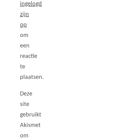
ingelogd
zijn
op
om
een
reactie
te
plaatsen.
Deze
site
gebruikt
Akismet
om