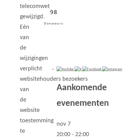
telecomwet
98
gewijzigd.
Donateurs
Eén
van
de
wijzigingen
verplicht
websitehouders bezoekers
Aankomende
van
de
evenementen
website
toestemming
nov
7
te
20:00
-
22:00