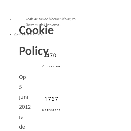
Zoals de zon de bloemen kleurt, zo
kleurt muziek het leven..
Cookie
Zo maar wat cijfers:
Policy
470
Concerten
Op
5
juni
1767
2012
Optredens
is
de