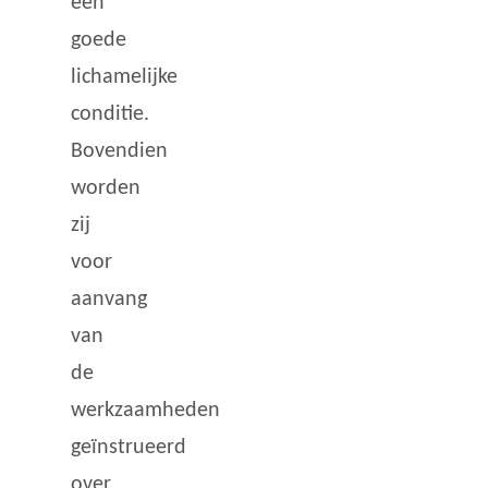
een
goede
lichamelijke
conditie.
Bovendien
worden
zij
voor
aanvang
van
de
werkzaamheden
geïnstrueerd
over