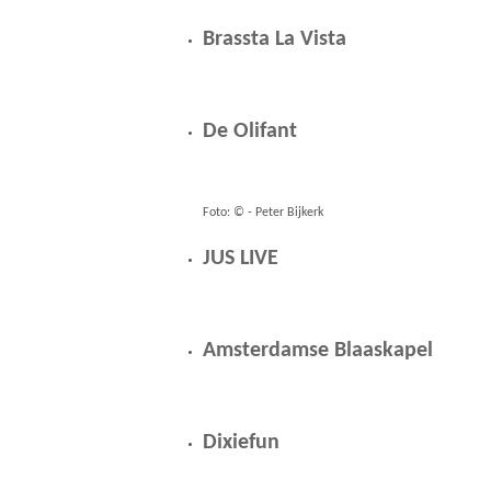
r
Brassta La Vista
i
2
De Olifant
0
2
6
Foto: © - Peter Bijkerk
JUS LIVE
z
a
t
Amsterdamse Blaaskapel
e
r
Dixiefun
d