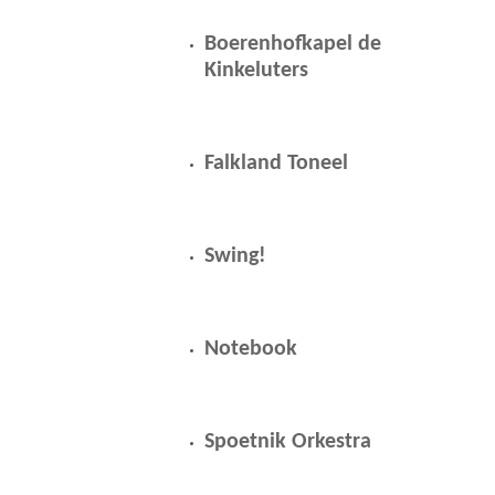
a
g
Boerenhofkapel de
Kinkeluters
1
4
f
Falkland Toneel
e
b
Swing!
r
u
a
Notebook
r
i
Spoetnik Orkestra
2
0