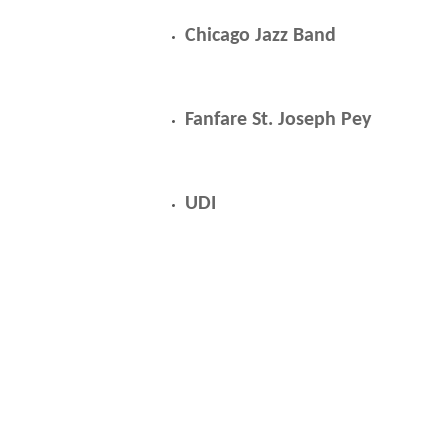
2
Chicago Jazz Band
6
Fanfare St. Joseph Pey
z
a
t
UDI
e
r
d
a
g
1
4