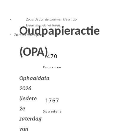
Zoals de zon de bloemen kleurt, zo
kleurt muziek het leven..
Oudpapieractie
Zo maar wat cijfers:
(OPA)
470
Concerten
Ophaaldata
2026
(iedere
1767
2e
Optredens
zaterdag
van