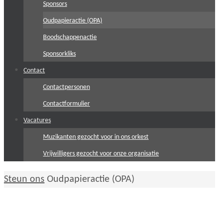
Sponsors
Oudpapieractie (OPA)
Boodschappenactie
Sponsorkliks
Contact
Contactpersonen
Contactformulier
Vacatures
Muzikanten gezocht voor in ons orkest
Vrijwilligers gezocht voor onze organisatie
Home
Steun ons
Oudpapieractie (OPA)