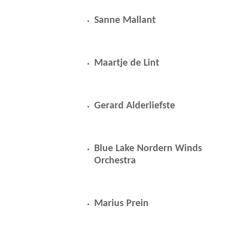
t
Sanne Mallant
e
r
Maartje de Lint
d
a
g
Gerard Alderliefste
1
0
Blue Lake Nordern Winds
j
Orchestra
a
n
Marius Prein
u
a