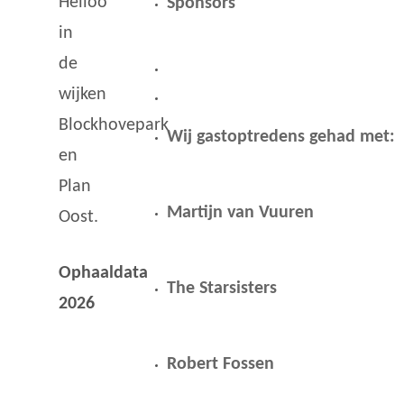
Heiloo
Sponsors
in
de
wijken
Blockhovepark
Wij gastoptredens gehad met:
en
Plan
Martijn van Vuuren
Oost.
Ophaaldata
The Starsisters
2026
Robert Fossen
z
a