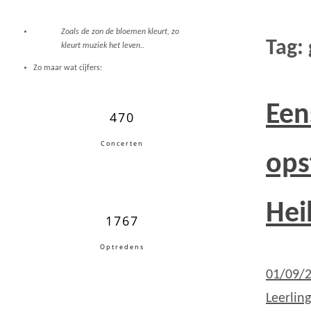
Zoals de zon de bloemen kleurt, zo
Tag:
kleurt muziek het leven..
Zo maar wat cijfers:
Een
470
Concerten
ops
Hei
1767
Optredens
01/09/
Leerlin