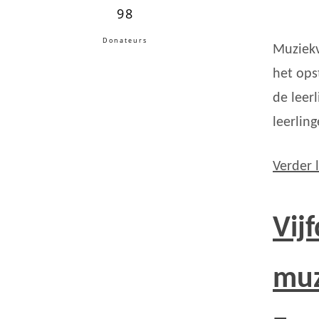
98
Donateurs
Muziekv
het ops
de leer
leerlin
Verder 
Vij
muz