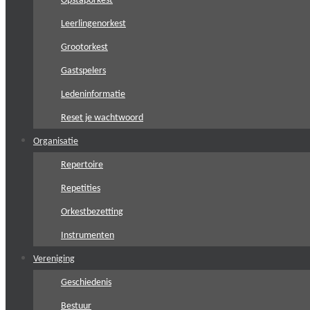
Opstaporkest
Leerlingenorkest
Grootorkest
Gastspelers
Ledeninformatie
Reset je wachtwoord
Organisatie
Repertoire
Repetities
Orkestbezetting
Instrumenten
Vereniging
Geschiedenis
Bestuur