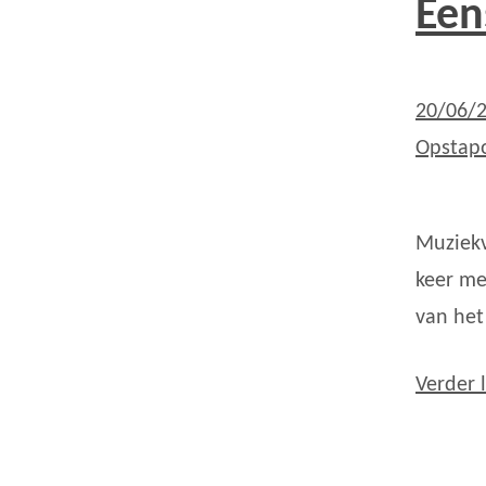
Een
20/06/
Opstapo
Muziekv
keer me
van het
Verder 