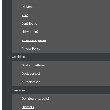
Dirigent
Visie
Contributie
Lid worden?
Privacy wetgeving
Privacy Policy
Opleiding
Gratis proeflessen
Opstaporkest
Muzieklessen
Steun ons
Donateurs gezocht!
Sponsors