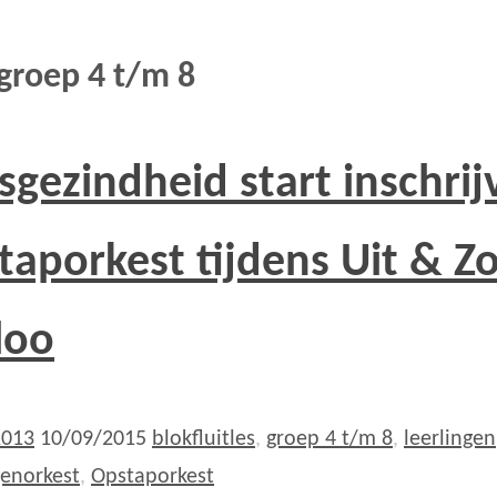
groep 4 t/m 8
sgezindheid start inschrij
taporkest tijdens Uit & Z
loo
2013
10/09/2015
blokfluitles
,
groep 4 t/m 8
,
leerlingen
genorkest
,
Opstaporkest