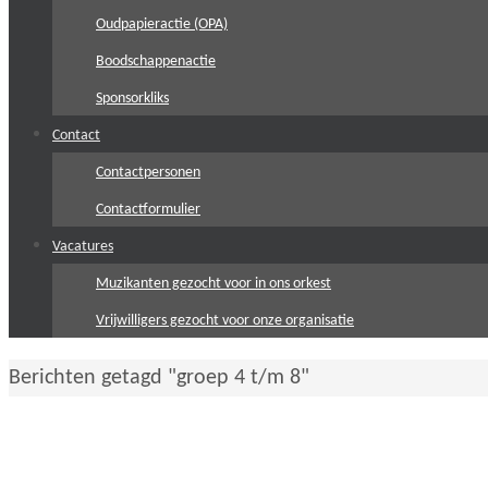
Oudpapieractie (OPA)
Boodschappenactie
Sponsorkliks
Contact
Contactpersonen
Contactformulier
Vacatures
Muzikanten gezocht voor in ons orkest
Vrijwilligers gezocht voor onze organisatie
Home
Berichten getagd "groep 4 t/m 8"