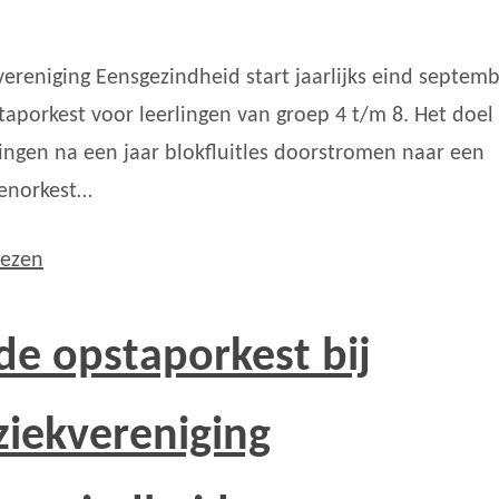
ereniging Eensgezindheid start jaarlijks eind septem
taporkest voor leerlingen van groep 4 t/m 8. Het doel 
lingen na een jaar blokfluitles doorstromen naar een
genorkest…
lezen
fde opstaporkest bij
iekvereniging