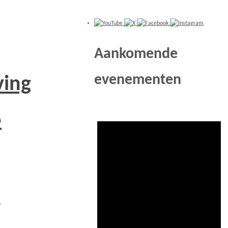
Aankomende
evenementen
ving
o
,