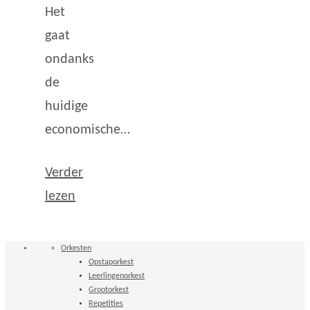
Het
gaat
ondanks
de
huidige
economische…
Verder
lezen
Orkesten
Opstaporkest
Leerlingenorkest
Grootorkest
Repetities