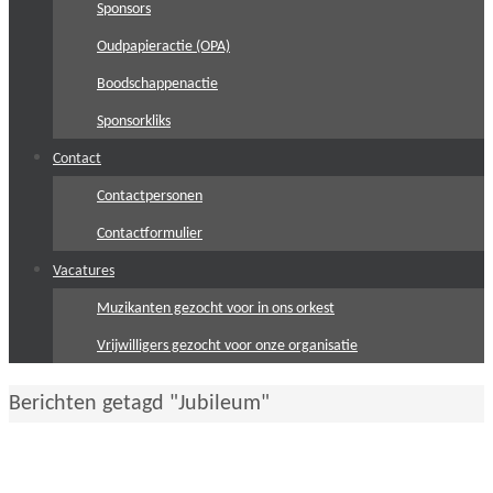
Sponsors
Oudpapieractie (OPA)
Boodschappenactie
Sponsorkliks
Contact
Contactpersonen
Contactformulier
Vacatures
Muzikanten gezocht voor in ons orkest
Vrijwilligers gezocht voor onze organisatie
Home
Berichten getagd "Jubileum"