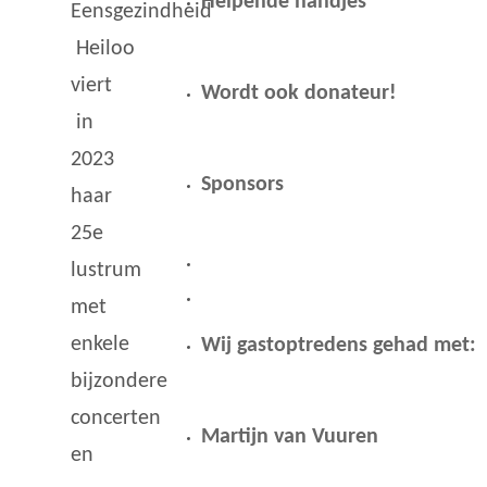
Helpende handjes
Eensgezindheid
Heiloo
viert
Wordt ook donateur!
in
2023
Sponsors
haar
25e
lustrum
met
enkele
Wij gastoptredens gehad met:
bijzondere
concerten
Martijn van Vuuren
en