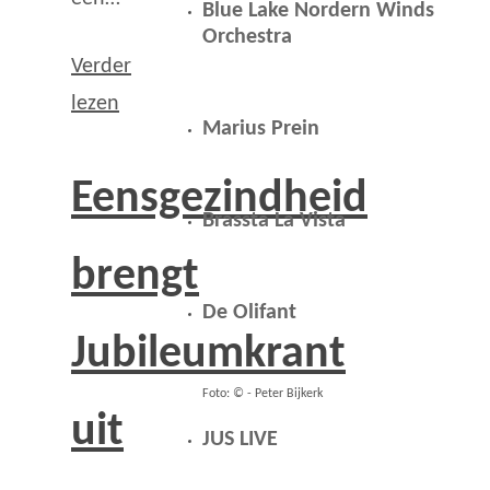
Blue Lake Nordern Winds
Orchestra
Verder
lezen
Marius Prein
Eensgezindheid
Brassta La Vista
brengt
De Olifant
Jubileumkrant
Foto: © - Peter Bijkerk
uit
JUS LIVE