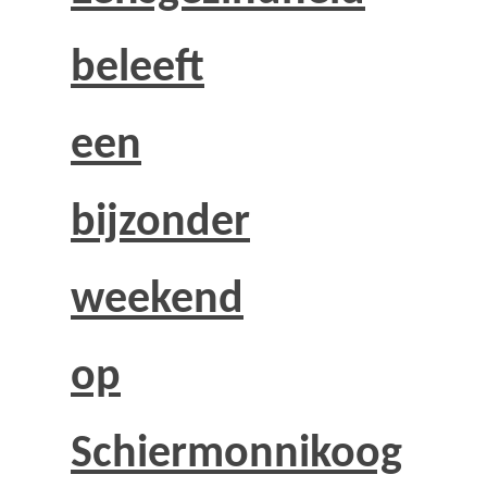
beleeft
een
bijzonder
weekend
op
Schiermonnikoog