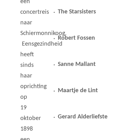
een
The Starsisters
concertreis
naar
Schiermonnikoog.
Robert Fossen
Eensgezindheid
heeft
Sanne Mallant
sinds
haar
oprichting
Maartje de Lint
op
19
Gerard Alderliefste
oktober
1898
een…