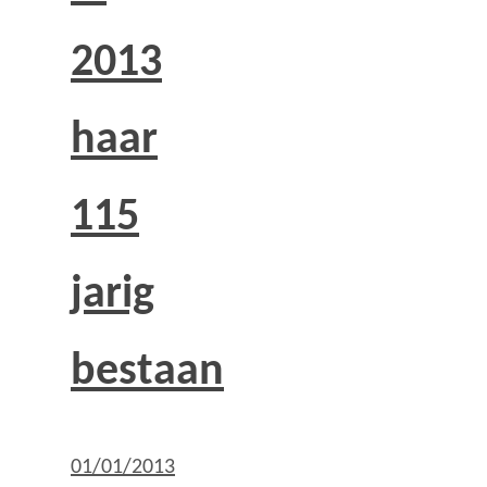
2013
haar
115
jarig
bestaan
01/01/2013