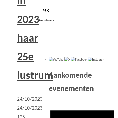
in
98
2023
Donateurs
haar
25e
lustrum
Aankomende
evenementen
24/10/2023
24/10/2023
125