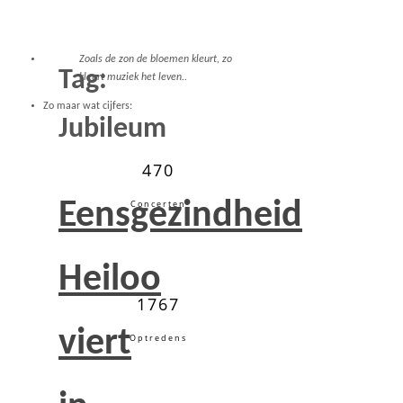
Zoals de zon de bloemen kleurt, zo
Tag:
kleurt muziek het leven..
Zo maar wat cijfers:
Jubileum
470
Eensgezindheid
Concerten
Heiloo
1767
viert
Optredens