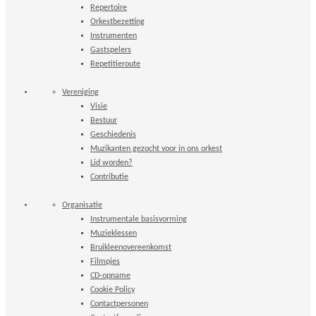
Repertoire
Orkestbezetting
Instrumenten
Gastspelers
Repetitieroute
Vereniging
Visie
Bestuur
Geschiedenis
Muzikanten gezocht voor in ons orkest
Lid worden?
Contributie
Organisatie
Instrumentale basisvorming
Muzieklessen
Bruikleenovereenkomst
Filmpjes
CD-opname
Cookie Policy
Contactpersonen