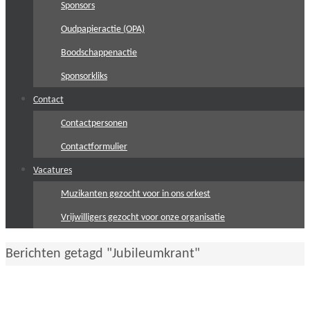
Sponsors
Oudpapieractie (OPA)
Boodschappenactie
Sponsorkliks
Contact
Contactpersonen
Contactformulier
Vacatures
Muzikanten gezocht voor in ons orkest
Vrijwilligers gezocht voor onze organisatie
Home
Berichten getagd "Jubileumkrant"