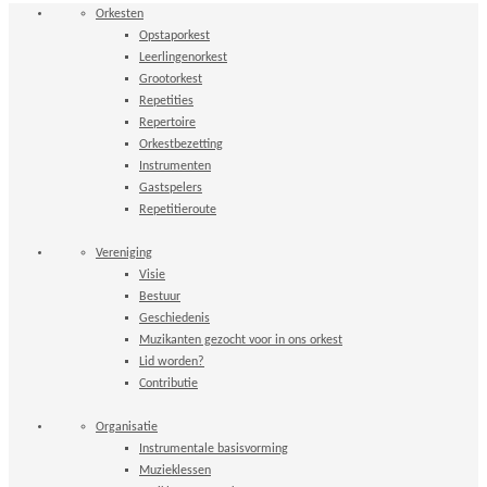
Orkesten
Opstaporkest
Leerlingenorkest
Grootorkest
Repetities
Repertoire
Orkestbezetting
Instrumenten
Gastspelers
Repetitieroute
Vereniging
Visie
Bestuur
Geschiedenis
Muzikanten gezocht voor in ons orkest
Lid worden?
Contributie
Organisatie
Instrumentale basisvorming
Muzieklessen