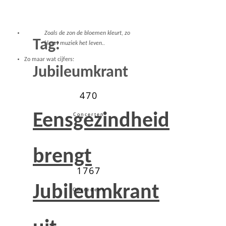
Zoals de zon de bloemen kleurt, zo
Tag:
kleurt muziek het leven..
Zo maar wat cijfers:
Jubileumkrant
470
Eensgezindheid
Concerten
brengt
1767
Jubileumkrant
Optredens