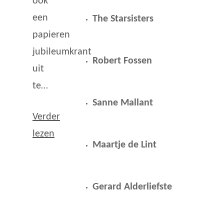
ook
een
The Starsisters
papieren
jubileumkrant
Robert Fossen
uit
te…
Sanne Mallant
Verder
lezen
Maartje de Lint
Gerard Alderliefste