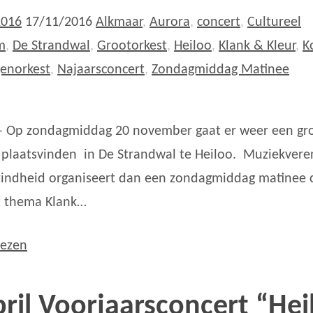
2016
17/11/2016
Alkmaar
,
Aurora
,
concert
,
Cultureel
m
,
De Strandwal
,
Grootorkest
,
Heiloo
,
Klank & Kleur
,
K
genorkest
,
Najaarsconcert
,
Zondagmiddag Matinee
– Op zondagmiddag 20 november gaat er weer een gr
 plaatsvinden in De Strandwal te Heiloo. Muziekvere
indheid organiseert dan een zondagmiddag matinee 
t thema Klank…
lezen
pril Voorjaarsconcert “Hei