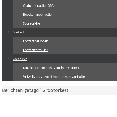
Oudpapieractie (OPA)
Boodschappenactie
Sponsorkliks
Contact
Contactpersonen
Contactformulier
Vacatures
Muzikanten gezocht voor in ons orkest
Vrijwilligers gezocht voor onze organisatie
Home
Berichten getagd "Grootorkest"