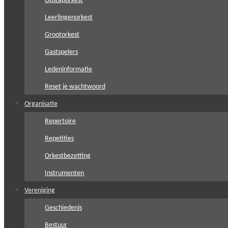
Opstaporkest
Leerlingenorkest
Grootorkest
Gastspelers
Ledeninformatie
Reset je wachtwoord
Organisatie
Repertoire
Repetities
Orkestbezetting
Instrumenten
Vereniging
Geschiedenis
Bestuur