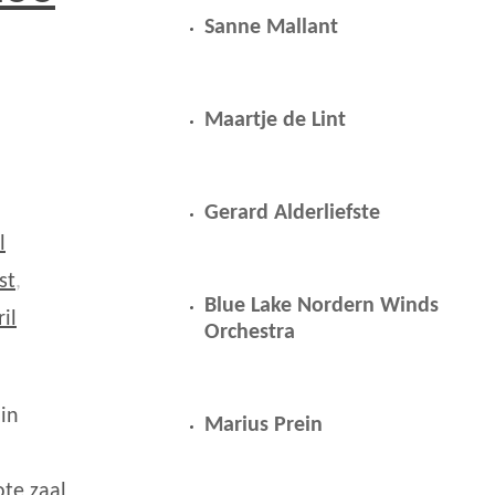
Sanne Mallant
Maartje de Lint
Gerard Alderliefste
l
st
,
Blue Lake Nordern Winds
il
Orchestra
 in
Marius Prein
ote zaal