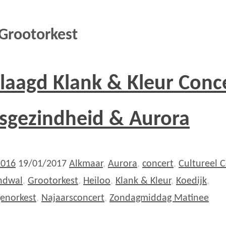
Grootorkest
laagd Klank & Kleur Conc
sgezindheid & Aurora
2016
19/01/2017
Alkmaar
,
Aurora
,
concert
,
Cultureel 
ndwal
,
Grootorkest
,
Heiloo
,
Klank & Kleur
,
Koedijk
,
genorkest
,
Najaarsconcert
,
Zondagmiddag Matinee