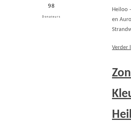
98
Heiloo 
Donateurs
en Auro
Strandw
Verder 
Zon
Kle
Hei