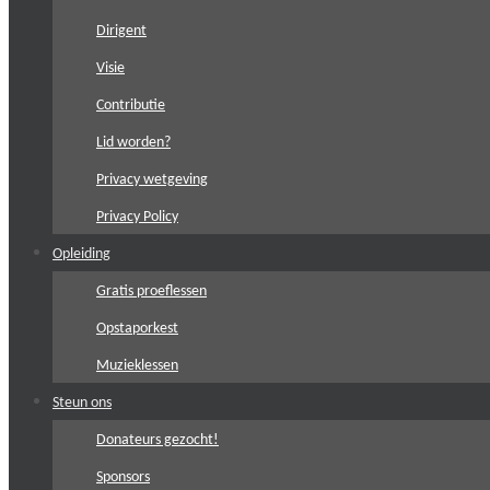
Dirigent
Visie
Contributie
Lid worden?
Privacy wetgeving
Privacy Policy
Opleiding
Gratis proeflessen
Opstaporkest
Muzieklessen
Steun ons
Donateurs gezocht!
Sponsors