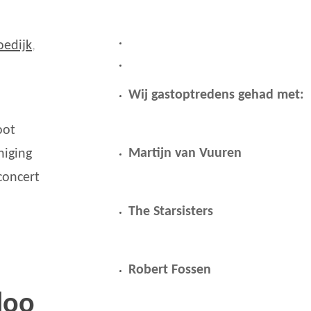
oedijk
,
Wij gastoptredens gehad met:
oot
Martijn van Vuuren
niging
concert
The Starsisters
Robert Fossen
loo