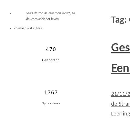
Zoals de zon de bloemen kleurt, zo
Tag:
kleurt muziek het leven..
Zo maar wat cijfers:
Ges
470
Concerten
Een
1767
21/11/
Optredens
de Stra
Leerlin