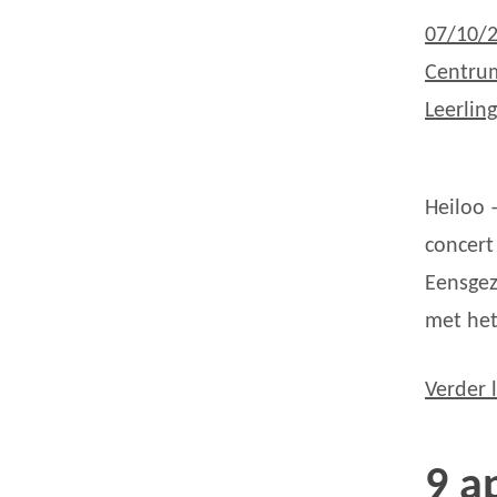
07/10/
Centru
Leerlin
Heiloo 
concert
Eensgez
met he
Verder 
9 a