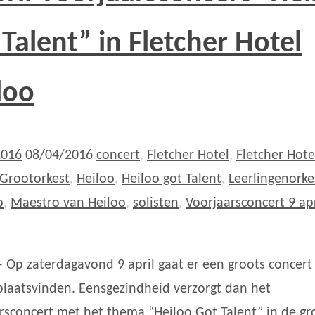
 Talent” in Fletcher Hotel
loo
2016
08/04/2016
concert
,
Fletcher Hotel
,
Fletcher Hote
Grootorkest
,
Heiloo
,
Heiloo got Talent
,
Leerlingenorke
o
,
Maestro van Heiloo
,
solisten
,
Voorjaarsconcert 9 apr
– Op zaterdagavond 9 april gaat er een groots concert
plaatsvinden. Eensgezindheid verzorgt dan het
rsconcert met het thema “Heiloo Got Talent” in de gr