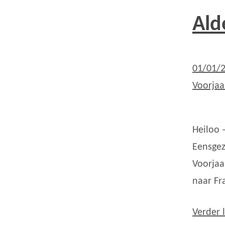
Ald
01/01/
Voorjaa
Heiloo 
Eensgez
Voorjaa
naar Fr
Verder 