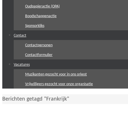
Oudpapieractie (OPA)
Boodschappenactie
Sponsorkliks
Contact
Contactpersonen
Contactformulier
Vacatures
Muzikanten gezocht voor in ons orkest
Vrijwilligers gezocht voor onze organisatie
Home
Berichten getagd "Frankrijk"