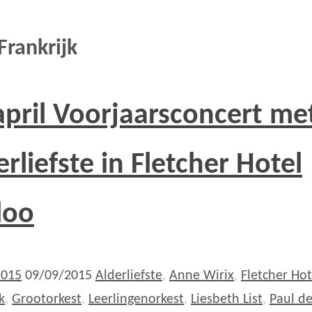
Frankrijk
april Voorjaarsconcert me
erliefste in Fletcher Hotel
loo
2015
09/09/2015
Alderliefste
,
Anne Wirix
,
Fletcher Hot
k
,
Grootorkest
,
Leerlingenorkest
,
Liesbeth List
,
Paul d