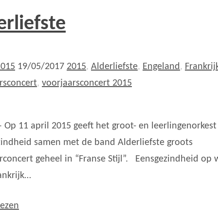
erliefste
2015
19/05/2017
2015
,
Alderliefste
,
Engeland
,
Frankrij
rsconcert
,
voorjaarsconcert 2015
– Op 11 april 2015 geeft het groot- en leerlingenorkest
indheid samen met de band Alderliefste groots
rconcert geheel in “Franse Stijl”. Eensgezindheid op 
ankrijk…
lezen