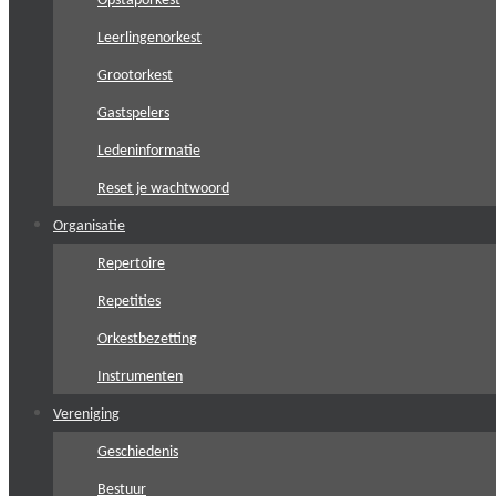
Opstaporkest
Leerlingenorkest
Grootorkest
Gastspelers
Ledeninformatie
Reset je wachtwoord
Organisatie
Repertoire
Repetities
Orkestbezetting
Instrumenten
Vereniging
Geschiedenis
Bestuur