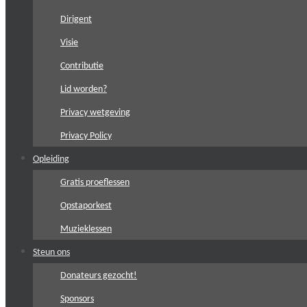
Dirigent
Visie
Contributie
Lid worden?
Privacy wetgeving
Privacy Policy
Opleiding
Gratis proeflessen
Opstaporkest
Muzieklessen
Steun ons
Donateurs gezocht!
Sponsors