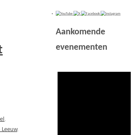
Aankomende
evenementen
t
el
,
e Leeuw
,