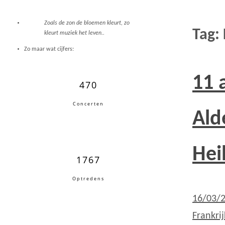
Zoals de zon de bloemen kleurt, zo
Tag:
kleurt muziek het leven..
Zo maar wat cijfers:
11 
470
Concerten
Ald
Hei
1767
Optredens
16/03/
Frankrij