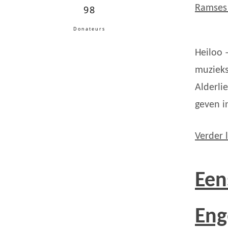
Ramses 
98
Donateurs
Heiloo 
muzieks
Alderli
geven i
Verder 
Een
Eng