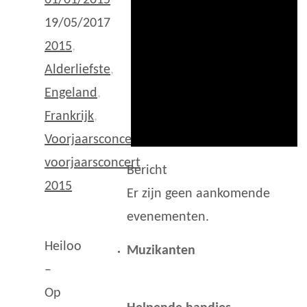
01/01/2015
19/05/2017
2015
,
Alderliefste
,
Engeland
,
Frankrijk
,
Voorjaarsconcert
,
voorjaarsconcert
Bericht
2015
Er zijn geen aankomende
evenementen.
Heiloo
Muzikanten
–
Op