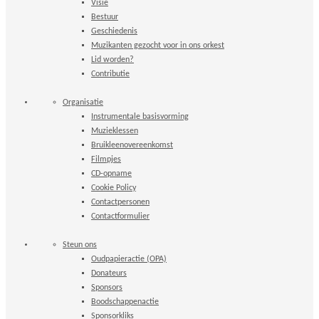
Bruikleenovereenkomst
Filmpjes
CD-opname
Cookie Policy
Contactpersonen
Contactformulier
Steun ons
Oudpapieractie (OPA)
Donateurs
Sponsors
Boodschappenactie
Sponsorkliks
Orkesten
Copyright 2026 © Eensgezindheid Heiloo
Mogelijk gemaakt door
Nirvana
&
WordPress.