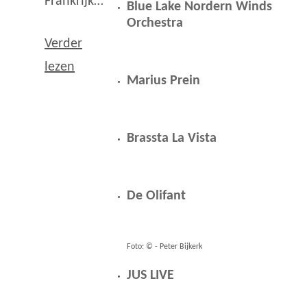
Frankrijk…
Blue Lake Nordern Winds
Orchestra
Verder
lezen
Marius Prein
Brassta La Vista
De Olifant
Foto: © - Peter Bijkerk
JUS LIVE