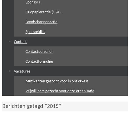
Sponsors
Oudpapieractie (OPA)
Boodschappenactie
Sponsorkliks
Contact
Contactpersonen
Contactformulier
Vacatures
Muzikanten gezocht voor in ons orkest
Vrijwilligers gezocht voor onze organisatie
Home
Berichten getagd "2015"