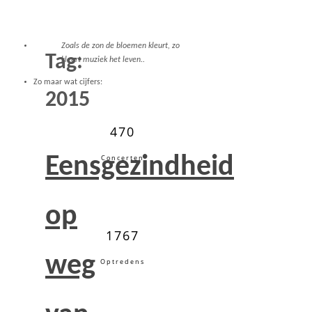
Zoals de zon de bloemen kleurt, zo
Tag:
kleurt muziek het leven..
Zo maar wat cijfers:
2015
470
Eensgezindheid
Concerten
op
1767
weg
Optredens