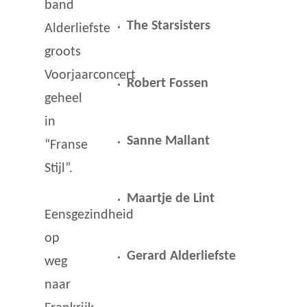
band
The Starsisters
Alderliefste
groots
Voorjaarconcert
Robert Fossen
geheel
in
Sanne Mallant
“Franse
Stijl”.
Maartje de Lint
Eensgezindheid
op
Gerard Alderliefste
weg
naar