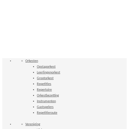
Orkesten
Opstaporkest
Leerlingenorkest
Grootorkest
Repetities
Repertoire
Orkestbezetting
Instrumenten
Gastspelers
Repetitieroute
Vereniging
Visie
Bestuur
Geschiedenis
Muzikanten gezocht voor in ons orkest
Lid worden?
Contributie
Organisatie
Instrumentale basisvorming
Muzieklessen