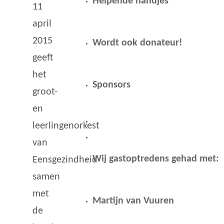
Helpende handjes
11
april
2015
Wordt ook donateur!
geeft
het
Sponsors
groot-
en
leerlingenorkest
van
Wij gastoptredens gehad met:
Eensgezindheid
samen
met
Martijn van Vuuren
de