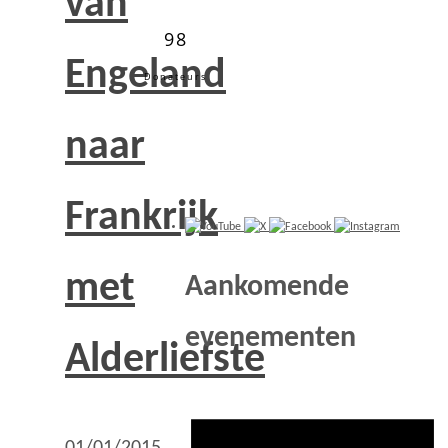
van
98
Engeland
Donateurs
naar
Frankrijk
met
Aankomende
evenementen
Alderliefste