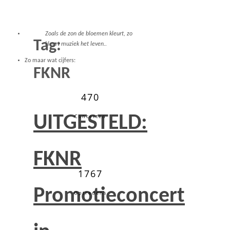
Zoals de zon de bloemen kleurt, zo
Tag:
kleurt muziek het leven..
Zo maar wat cijfers:
FKNR
470
UITGESTELD:
Concerten
FKNR
1767
Promotieconcert
Optredens