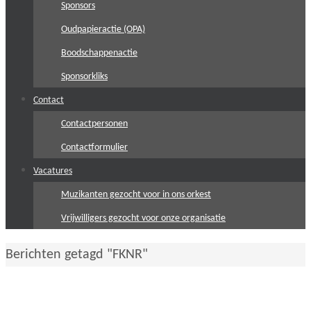
Sponsors
Oudpapieractie (OPA)
Boodschappenactie
Sponsorkliks
Contact
Contactpersonen
Contactformulier
Vacatures
Muzikanten gezocht voor in ons orkest
Vrijwilligers gezocht voor onze organisatie
Home
Berichten getagd "FKNR"