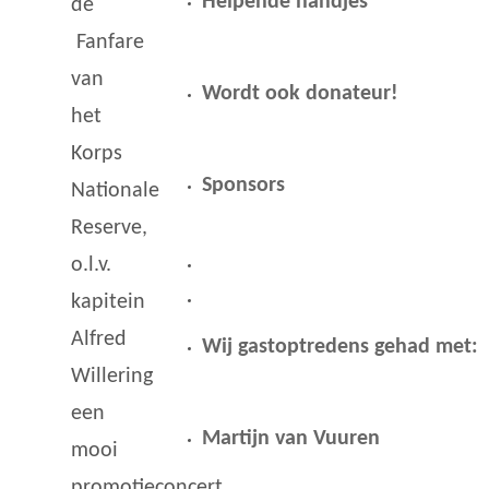
Helpende handjes
de
Fanfare
van
Wordt ook donateur!
het
Korps
Sponsors
Nationale
Reserve,
o.l.v.
kapitein
Alfred
Wij gastoptredens gehad met:
Willering
een
Martijn van Vuuren
mooi
promotieconcert