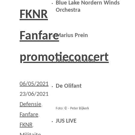
Blue Lake Nordern Winds
Orchestra
FKNR
Fanfare
Marius Prein
promotieconcert
Brassta La Vista
06/05/2021
De Olifant
23/06/2021
Defensie
,
Foto: © - Peter Bijkerk
Fanfare
,
JUS LIVE
FKNR
,