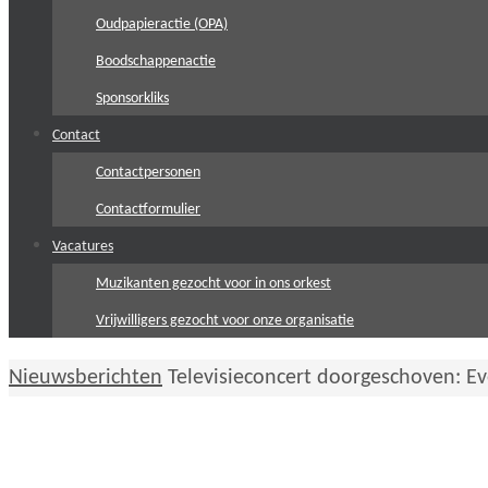
Oudpapieractie (OPA)
Boodschappenactie
Sponsorkliks
Contact
Contactpersonen
Contactformulier
Vacatures
Muzikanten gezocht voor in ons orkest
Vrijwilligers gezocht voor onze organisatie
Home
Nieuwsberichten
Televisieconcert doorgeschoven: E