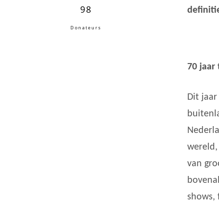
98
definit
Donateurs
70 jaar
Dit jaar
buitenl
Nederla
wereld,
van gro
bovenal
shows, 