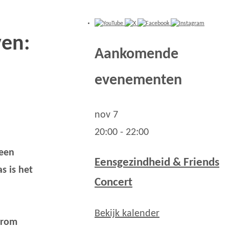
ven:
Aankomende
evenementen
nov
7
20:00
-
22:00
 een
Eensgezindheid & Friends
s is het
Concert
Bekijk kalender
arom