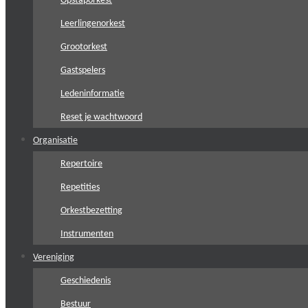
Opstaporkest
Leerlingenorkest
Grootorkest
Gastspelers
Ledeninformatie
Reset je wachtwoord
Organisatie
Repertoire
Repetities
Orkestbezetting
Instrumenten
Vereniging
Geschiedenis
Bestuur