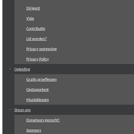
Dirigent
Visie
Contributie
Lid worden?
Privacy wetgeving
Privacy Policy
Opleiding
Gratis proeflessen
Opstaporkest
Muzieklessen
Steun ons
Donateurs gezocht!
Sponsors