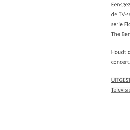
Eensgez
de TV-s
serie F
The Ben
Houdt d
concert
UITGEST
Televis