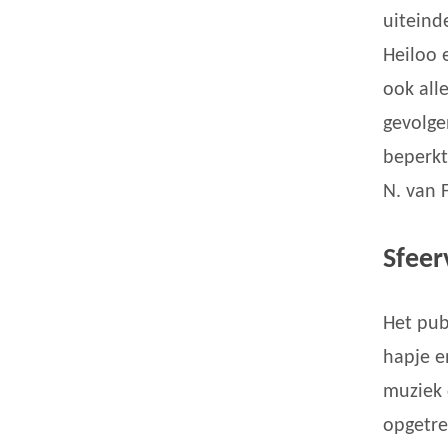
uiteind
Heiloo 
ook all
gevolge
beperkt
N. van 
Sfeer
Het pub
hapje e
muziek 
opgetre