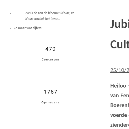
Zoals de zon de bloemen kleurt, zo
kleurt muziek het leven..
Jub
Zo maar wat cijfers:
Cul
470
Concerten
25/10/
Heiloo 
1767
van Een
Optredens
Boerenh
voerde 
ziender