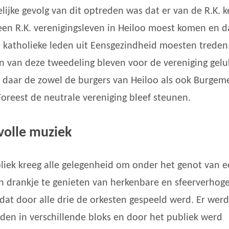
elijke gevolg van dit optreden was dat er van de R.K. k
een R.K. verenigingsleven in Heiloo moest komen en d
e katholieke leden uit Eensgezindheid moesten treden
n van deze tweedeling bleven voor de vereniging gelu
 daar de zowel de burgers van Heiloo als ook Burgem
Foreest de neutrale vereniging bleef steunen.
volle muziek
liek kreeg alle gelegenheid om onder het genot van 
n drankje te genieten van herkenbare en sfeerverhog
dat door alle drie de orkesten gespeeld werd. Er werd
den in verschillende bloks en door het publiek werd