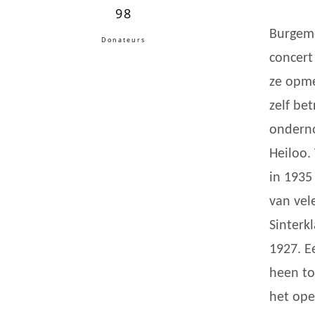
98
Burgeme
Donateurs
concert
ze opme
zelf be
onderno
Heiloo.
in 1935
van vel
Sinterk
1927. E
heen to
het ope