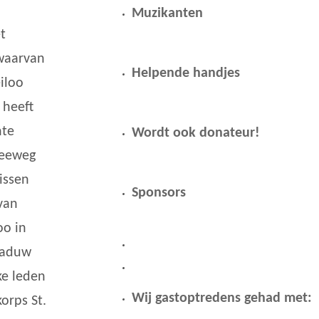
Muzikanten
t
 waarvan
Helpende handjes
iloo
 heeft
nte
Wordt ook donateur!
Zeeweg
issen
Sponsors
 van
oo in
chaduw
ke leden
Wij gastoptredens gehad met:
orps St.