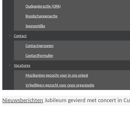
Oudpapieractie (OPA)
Boodschappenactie
Sponsorkliks
Contact
Contactpersonen
Contactformulier
Vacatures
Muzikanten gezocht voor in ons orkest
Vrijwilligers gezocht voor onze organisatie
Home
Nieuwsberichten
Jubileum gevierd met concert in Cu