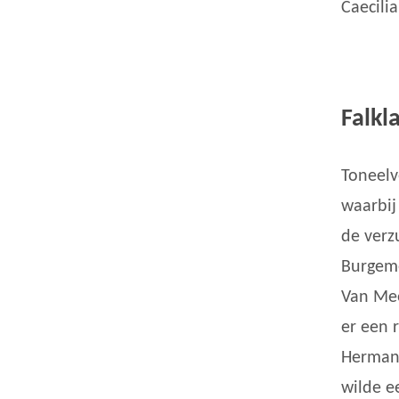
Caecilia
Falkl
Toneelv
waarbij
de verz
Burgeme
Van Mee
er een 
Herman 
wilde e