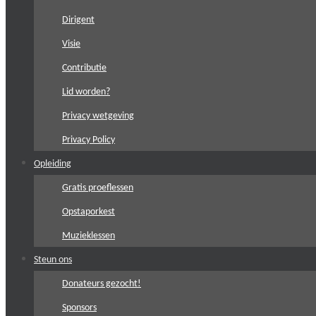
Dirigent
Visie
Contributie
Lid worden?
Privacy wetgeving
Privacy Policy
Opleiding
Gratis proeflessen
Opstaporkest
Muzieklessen
Steun ons
Donateurs gezocht!
Sponsors