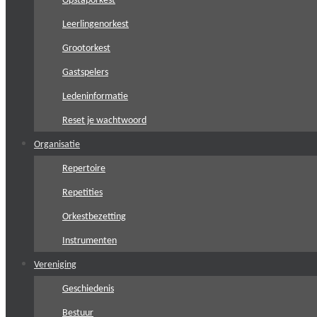
Opstaporkest
Leerlingenorkest
Grootorkest
Gastspelers
Ledeninformatie
Reset je wachtwoord
Organisatie
Repertoire
Repetities
Orkestbezetting
Instrumenten
Vereniging
Geschiedenis
Bestuur