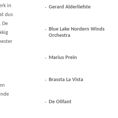
erk in
Gerard Alderliefste
at dus
. De
Blue Lake Nordern Winds
kkig
Orchestra
eester
Marius Prein
Brassta La Vista
een
ende
De Olifant