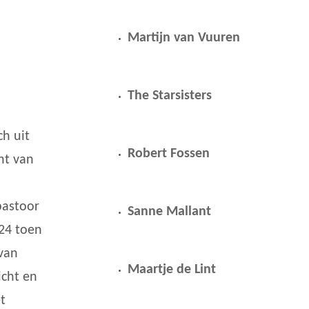
Martijn van Vuuren
The Starsisters
ch uit
Robert Fossen
ht van
pastoor
Sanne Mallant
24 toen
 van
Maartje de Lint
icht en
t