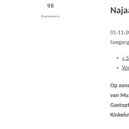
98
Naja
Donateurs
01-11-2
toegang
«
S
Vo
Op zond
van Muz
Gastopt
Kinkelu