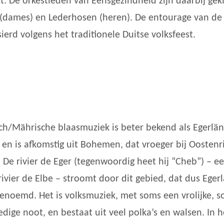
t. De orkestleden van Eensgezindheid zijn daarbij gek
 (dames) en Lederhosen (heren). De entourage van de 
sierd volgens het traditionele Duitse volksfeest.
h/Mährische blaasmuziek is beter bekend als Egerlän
 en is afkomstig uit Bohemen, dat vroeger bij Oostenri
 De rivier de Eger (tegenwoordig heet hij “Cheb”) – ee
rivier de Elbe – stroomt door dit gebied, dat dus Eger
enoemd. Het is volksmuziek, met soms een vrolijke, 
ige noot, en bestaat uit veel polka’s en walsen. In h