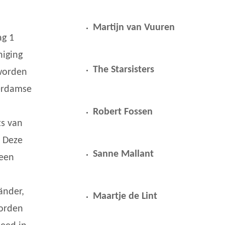
Martijn van Vuuren
g 1
niging
The Starsisters
worden
erdamse
Robert Fossen
s van
. Deze
Sanne Mallant
 een
n
änder,
Maartje de Lint
worden