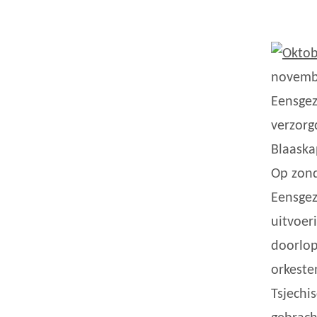
novembe
Eensgez
verzorg
Blaaska
Op zond
Eensgez
uitvoer
doorlop
orkeste
Tsjechi