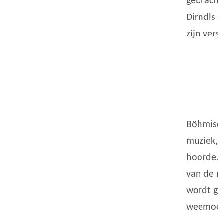
gebrach
Dirndls
zijn ver
Böhmisc
muziek,
hoorde.
van de 
wordt g
weemoed