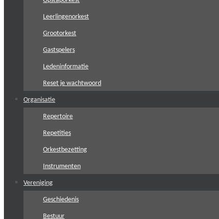
Opstaporkest
Leerlingenorkest
Grootorkest
Gastspelers
Ledeninformatie
Reset je wachtwoord
Organisatie
Repertoire
Repetities
Orkestbezetting
Instrumenten
Vereniging
Geschiedenis
Bestuur