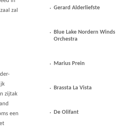
leed in
Gerard Alderliefste
zaal zal
Blue Lake Nordern Winds
Orchestra
Marius Prein
der-
jk
Brassta La Vista
n zijtak
land
De Olifant
soms een
et