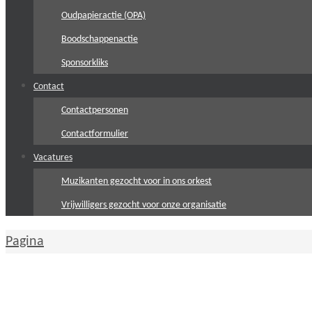
Oudpapieractie (OPA)
Boodschappenactie
Sponsorkliks
Contact
Contactpersonen
Contactformulier
Vacatures
Muzikanten gezocht voor in ons orkest
Vrijwilligers gezocht voor onze organisatie
Home
Pagina