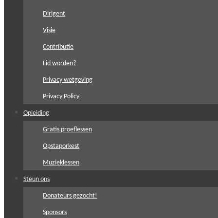
Dirigent
Visie
Contributie
Lid worden?
Privacy wetgeving
Privacy Policy
Opleiding
Gratis proeflessen
Opstaporkest
Muzieklessen
Steun ons
Donateurs gezocht!
Sponsors