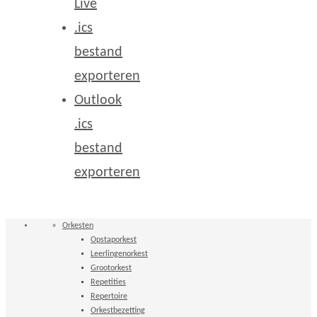
Live
.ics
bestand
exporteren
Outlook
.ics
bestand
exporteren
Orkesten
Opstaporkest
Leerlingenorkest
Grootorkest
Repetities
Repertoire
Orkestbezetting