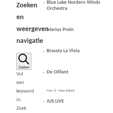
Blue Lake Nordern Winds
Zoeken
Orchestra
en
weergeven
Marius Prein
navigatie
Brassta La Vista
Zoeken
De Olifant
Vul
een
keyword
Foto: © - Peter Bijkerk
in.
JUS LIVE
Zoek