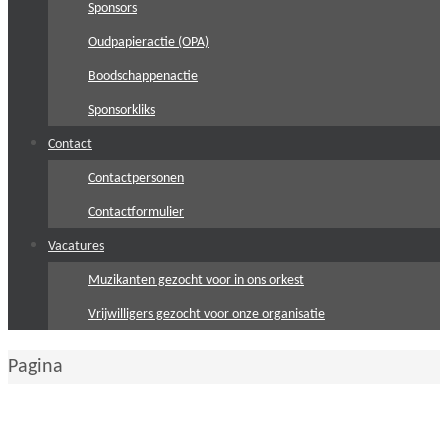
Sponsors
Oudpapieractie (OPA)
Boodschappenactie
Sponsorkliks
Contact
Contactpersonen
Contactformulier
Vacatures
Muzikanten gezocht voor in ons orkest
Vrijwilligers gezocht voor onze organisatie
Home
Pagina