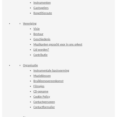
Instrumenten
Gastspelers
Repetitieroute
Vereniging
Visie
Bestuur
Geschiedenis
Muzikanten gezocht voor in ons orkest
Lid worden?
Contributie
Organisatie
Instrumentale basisvorming
Muzieklessen
Bruikleenovereenkomst
Filmpjes
CD-opname
Cookie Policy
Contactpersonen
Contactformulier