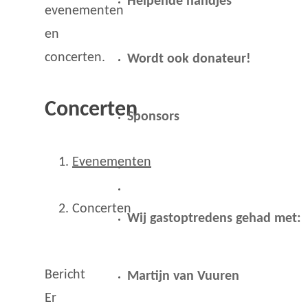
Helpende handjes
evenementen
en
concerten.
Wordt ook donateur!
Concerten
Sponsors
Evenementen
Concerten
Wij gastoptredens gehad met:
Evenementen
Bericht
Martijn van Vuuren
Er