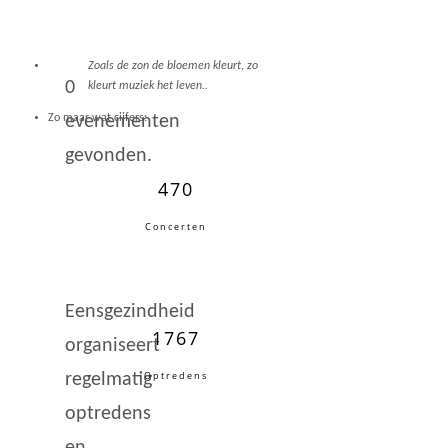
Zoals de zon de bloemen kleurt, zo
0
kleurt muziek het leven..
evenementen
Zo maar wat cijfers:
gevonden.
470
Concerten
Eensgezindheid
1767
organiseert
Optredens
regelmatig
optredens
en