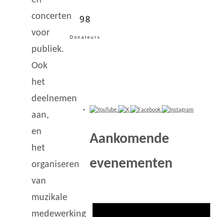
concerten
98
voor
Donateurs
publiek.
Ook
het
deelnemen
aan,
en
Aankomende
het
evenementen
organiseren
van
muzikale
medewerking