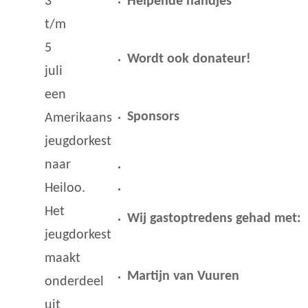
Helpende handjes
3
t/m
5
Wordt ook donateur!
juli
een
Sponsors
Amerikaans
jeugdorkest
naar
Heiloo.
Het
Wij gastoptredens gehad met:
jeugdorkest
maakt
Martijn van Vuuren
onderdeel
uit