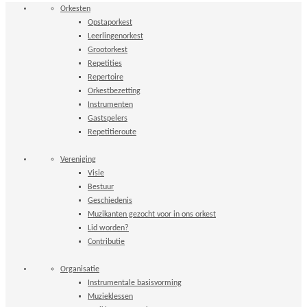
Orkesten
Opstaporkest
Leerlingenorkest
Grootorkest
Repetities
Repertoire
Orkestbezetting
Instrumenten
Gastspelers
Repetitieroute
Vereniging
Visie
Bestuur
Geschiedenis
Muzikanten gezocht voor in ons orkest
Lid worden?
Contributie
Organisatie
Instrumentale basisvorming
Muzieklessen