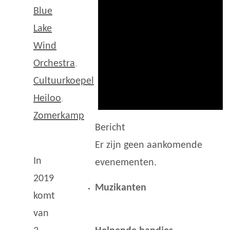
Blue
Lake
Wind
Orchestra
,
Cultuurkoepel
Heiloo
,
Zomerkamp
Bericht
Er zijn geen aankomende
In
evenementen.
2019
Muzikanten
komt
van