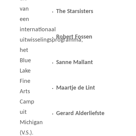
van
The Starsisters
een
internationaal
Robert Fossen
uitwisselingsprogramma,
het
Blue
Sanne Mallant
Lake
Fine
Maartje de Lint
Arts
Camp
uit
Gerard Alderliefste
Michigan
(V.S.).