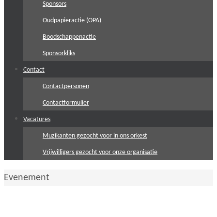
Sponsors
Oudpapieractie (OPA)
Boodschappenactie
Sponsorkliks
Contact
Contactpersonen
Contactformulier
Vacatures
Muzikanten gezocht voor in ons orkest
Vrijwilligers gezocht voor onze organisatie
Home
Evenement