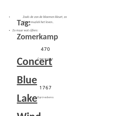
Zoals de zon de bloemen kleurt, zo
Tag:
kleurt muziek het leven..
Zo maar wat cijfers:
Zomerkamp
470
Concert
Concerten
Blue
1767
Lake
Optredens