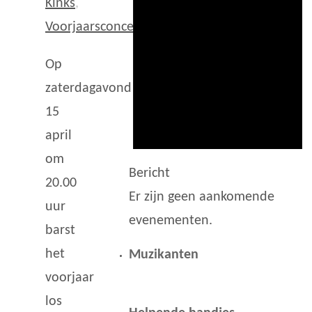
Kinks
,
Voorjaarsconcert
Op
zaterdagavond
15
april
om
Bericht
20.00
Er zijn geen aankomende
uur
evenementen.
barst
het
Muzikanten
voorjaar
los