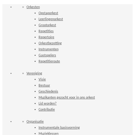
Orkesten
Opstaporkest
Leerlingenorkest
Grootorkest
Repetities
Repertoire
Orkestbezetting
Instrumenten
Gastspelers
Repetitieroute
Vereniging
Visie
Bestuur
Geschiedenis
Muzikanten gezocht voor in ons orkest
Lid worden?
Contributie
Organisatie
Instrumentale basisvorming
Muzieklessen