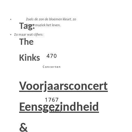
Zoals de zon de bloemen kleurt, zo
Tag:
kleurt muziek het leven..
Zo maar wat cijfers:
The
470
Kinks
Concerten
Voorjaarsconcert
1767
Eensgezindheid
Optredens
&