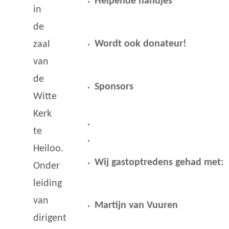
Helpende handjes
in
de
Wordt ook donateur!
zaal
van
de
Sponsors
Witte
Kerk
te
Heiloo.
Wij gastoptredens gehad met:
Onder
leiding
van
Martijn van Vuuren
dirigent