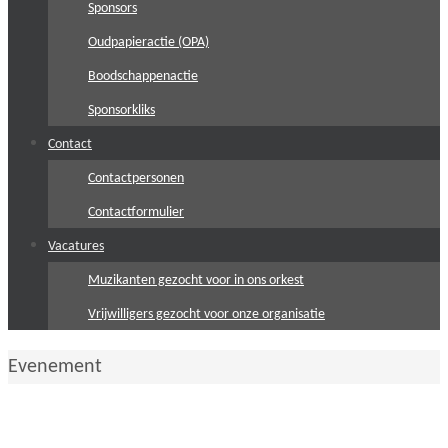
Sponsors
Oudpapieractie (OPA)
Boodschappenactie
Sponsorkliks
Contact
Contactpersonen
Contactformulier
Vacatures
Muzikanten gezocht voor in ons orkest
Vrijwilligers gezocht voor onze organisatie
Home
Evenement