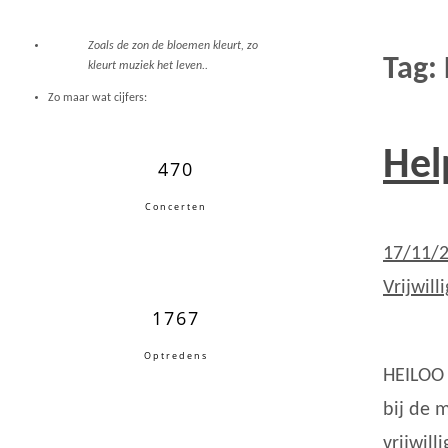
Zoals de zon de bloemen kleurt, zo
Tag:
kleurt muziek het leven..
Zo maar wat cijfers:
Hel
470
Concerten
17/11/
Vrijwill
1767
Optredens
HEILOO 
bij de 
vrijwil