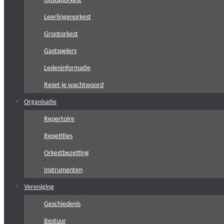
Opstaporkest
Leerlingenorkest
Grootorkest
Gastspelers
Ledeninformatie
Reset je wachtwoord
Organisatie
Repertoire
Repetities
Orkestbezetting
Instrumenten
Vereniging
Geschiedenis
Bestuur