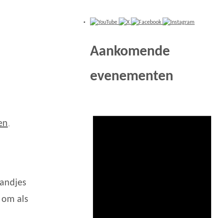
Aankomende
evenementen
en
,
andjes
k om als