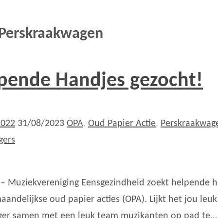
Perskraakwagen
pende Handjes gezocht!
2022
31/08/2023
OPA
,
Oud Papier Actie
,
Perskraakwag
igers
– Muziekvereniging Eensgezindheid zoekt helpende h
maandelijkse oud papier acties (OPA). Lijkt het jou leu
liger samen met een leuk team muzikanten op pad te…