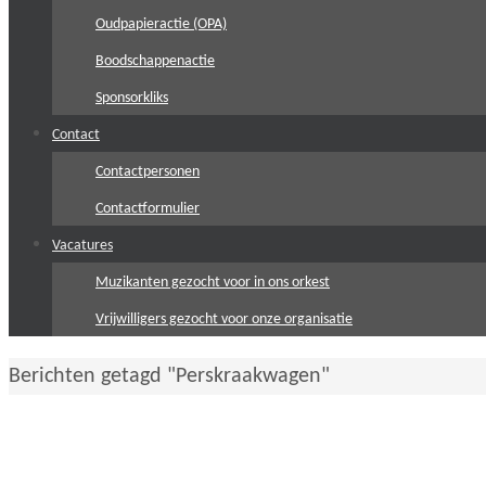
Oudpapieractie (OPA)
Boodschappenactie
Sponsorkliks
Contact
Contactpersonen
Contactformulier
Vacatures
Muzikanten gezocht voor in ons orkest
Vrijwilligers gezocht voor onze organisatie
Home
Berichten getagd "Perskraakwagen"