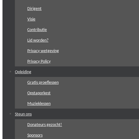
Dirigent
Visie
Contributie
Lid worden?
Privacy wetgeving
Privacy Policy
Opleiding
Gratis proeflessen
Opstaporkest
Muzieklessen
Steun ons
Donateurs gezocht!
Sponsors