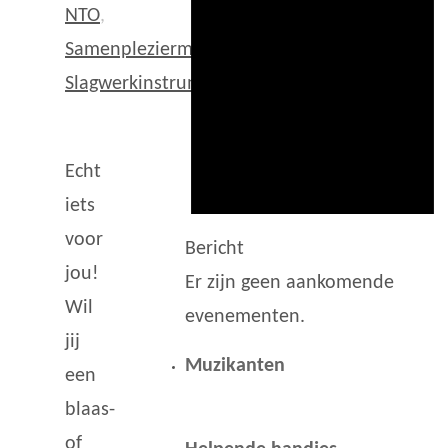
NTO
,
Samenpleziermaken
,
Slagwerkinstrumenten
Echt
iets
voor
Bericht
jou!
Er zijn geen aankomende
Wil
evenementen.
jij
Muzikanten
een
blaas-
of