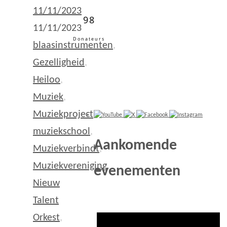
11/11/2023
98
11/11/2023
Donateurs
blaasinstrumenten
,
Gezelligheid
,
Heiloo
,
Muziek
,
Muziekproject
,
muziekschool
,
Aankomende
Muziekverbindt
,
Muziekvereniging
,
evenementen
Nieuw
Talent
Orkest
,