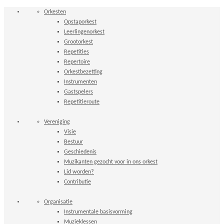
Orkesten
Opstaporkest
Leerlingenorkest
Grootorkest
Repetities
Repertoire
Orkestbezetting
Instrumenten
Gastspelers
Repetitieroute
Vereniging
Visie
Bestuur
Geschiedenis
Muzikanten gezocht voor in ons orkest
Lid worden?
Contributie
Organisatie
Instrumentale basisvorming
Muzieklessen