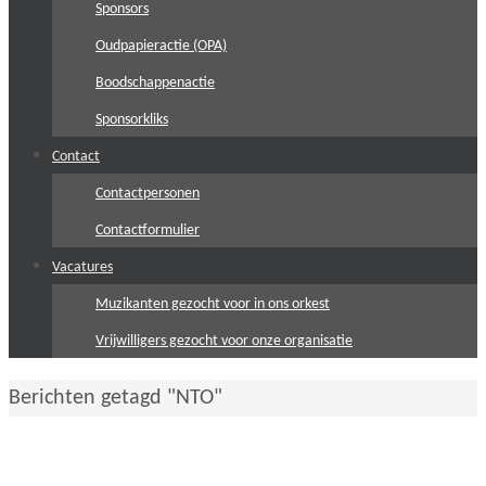
Sponsors
Oudpapieractie (OPA)
Boodschappenactie
Sponsorkliks
Contact
Contactpersonen
Contactformulier
Vacatures
Muzikanten gezocht voor in ons orkest
Vrijwilligers gezocht voor onze organisatie
Home
Berichten getagd "NTO"