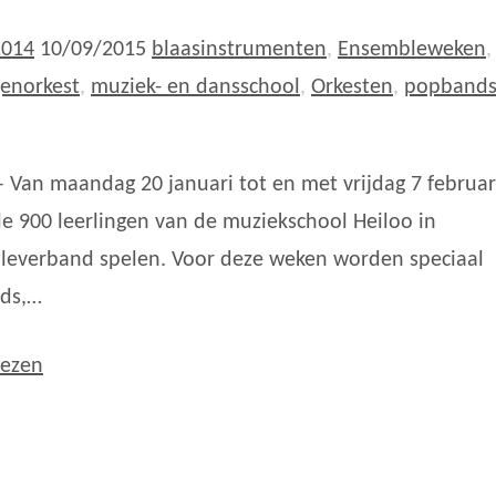
2014
10/09/2015
blaasinstrumenten
,
Ensembleweken
genorkest
,
muziek- en dansschool
,
Orkesten
,
popband
– Van maandag 20 januari tot en met vrijdag 7 februar
lle 900 leerlingen van de muziekschool Heiloo in
everband spelen. Voor deze weken worden speciaal
ds,…
lezen