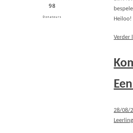
98
bespele
Donateurs
Heiloo!
Verder 
Kom
Een
28/08/
Leerlin