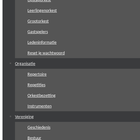
Opstaporkest
Leerlingenorkest
Grootorkest
Gastspelers
Ledeninformatie
Reset je wachtwoord
Organisatie
Repertoire
Repetities
Orkestbezetting
Instrumenten
Vereniging
Geschiedenis
Bestuur