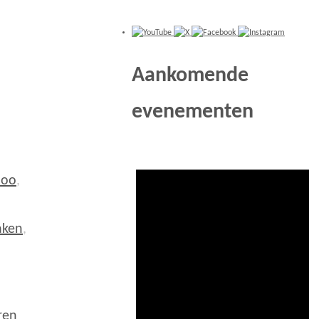
Aankomende
evenementen
loo
,
aken
,
ren