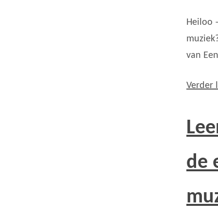
Heiloo 
muziek?
van Een
Verder 
Lee
de 
muz