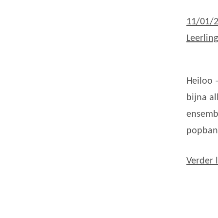
11/01/
Leerlin
Heiloo 
bijna a
ensembl
popban
Verder 