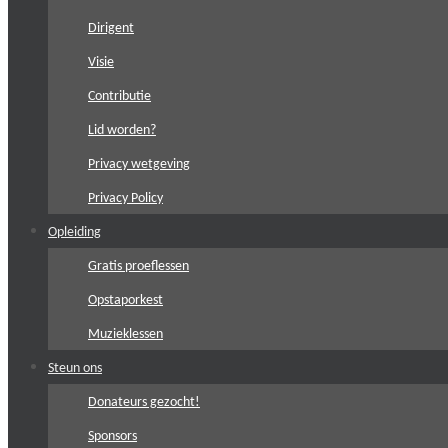
Dirigent
Visie
Contributie
Lid worden?
Privacy wetgeving
Privacy Policy
Opleiding
Gratis proeflessen
Opstaporkest
Muzieklessen
Steun ons
Donateurs gezocht!
Sponsors