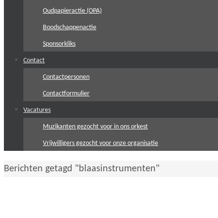
Oudpapieractie (OPA)
Boodschappenactie
Sponsorkliks
Contact
Contactpersonen
Contactformulier
Vacatures
Muzikanten gezocht voor in ons orkest
Vrijwilligers gezocht voor onze organisatie
Home
Berichten getagd "blaasinstrumenten"