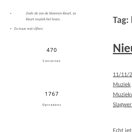
Zoals de zon de bloemen kleurt, zo
Tag:
kleurt muziek het leven..
Zo maar wat cijfers:
Nie
470
Concerten
11/11/
Muziek
1767
Muziekv
Slagwe
Optredens
Echt ie