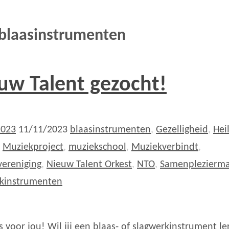
blaasinstrumenten
uw Talent gezocht!
2023
11/11/2023
blaasinstrumenten
,
Gezelligheid
,
Hei
,
Muziekproject
,
muziekschool
,
Muziekverbindt
,
ereniging
,
Nieuw Talent Orkest
,
NTO
,
Samenplezierm
rkinstrumenten
ts voor jou! Wil jij een blaas- of slagwerkinstrument le