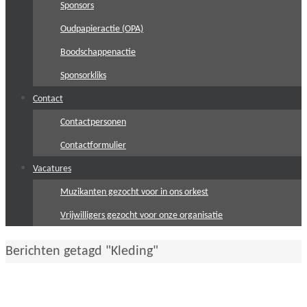
Sponsors
Oudpapieractie (OPA)
Boodschappenactie
Sponsorkliks
Contact
Contactpersonen
Contactformulier
Vacatures
Muzikanten gezocht voor in ons orkest
Vrijwilligers gezocht voor onze organisatie
Home
Berichten getagd "Kleding"