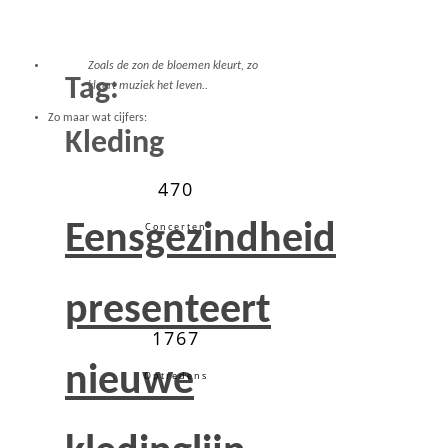
Zoals de zon de bloemen kleurt, zo
Tag:
kleurt muziek het leven..
Zo maar wat cijfers:
Kleding
470
Eensgezindheid
Concerten
presenteert
1767
nieuwe
Optredens