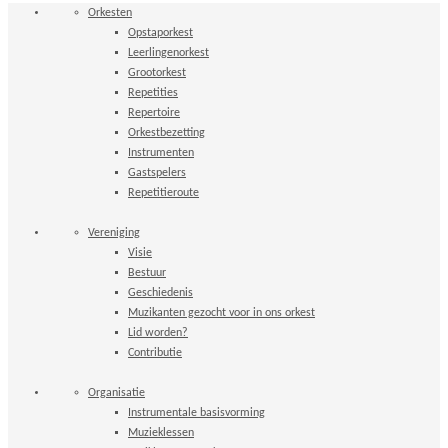
Orkesten
Opstaporkest
Leerlingenorkest
Grootorkest
Repetities
Repertoire
Orkestbezetting
Instrumenten
Gastspelers
Repetitieroute
Vereniging
Visie
Bestuur
Geschiedenis
Muzikanten gezocht voor in ons orkest
Lid worden?
Contributie
Organisatie
Instrumentale basisvorming
Muzieklessen