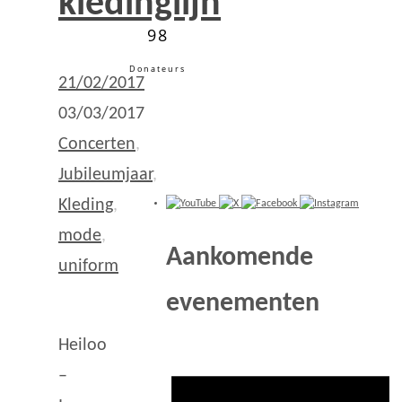
kledinglijn
98
Donateurs
21/02/2017
03/03/2017
Concerten
,
Jubileumjaar
,
Kleding
,
mode
,
Aankomende
uniform
evenementen
Heiloo
–