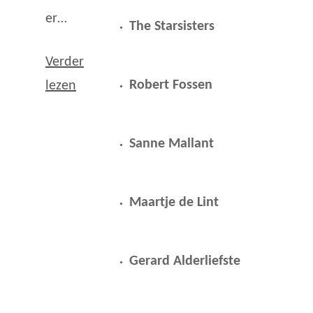
er…
The Starsisters
Verder
Robert Fossen
lezen
Sanne Mallant
Maartje de Lint
Gerard Alderliefste