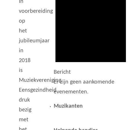
In
voorbereiding
op
het
jubileumjaar
in
2018
is
Bericht
Muziekvereniging
Er zijn geen aankomende
Eensgezindheid
evenementen.
druk
Muzikanten
bezig
met
het