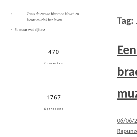
Zoals de zon de bloemen kleurt, zo
Tag:
kleurt muziek het leven..
Zo maar wat cijfers:
Een
470
Concerten
bra
muz
1767
Optredens
06/06/
Rapunz