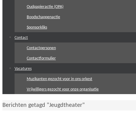
Oudpapieractie (OPA)
Boodschappenactie
Sponsorkliks
Contact
Contactpersonen
Contactformulier
Vacatures
Muzikanten gezocht voor in ons orkest
Vrijwilligers gezocht voor onze organisatie
Home
Berichten getagd "Jeugdtheater"