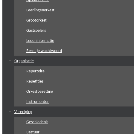
Opstaporkest
Leerlingenorkest
Grootorkest
Gastspelers
Ledeninformatie
Reset je wachtwoord
Organisatie
Repertoire
Repetities
Orkestbezetting
Instrumenten
Vereniging
Geschiedenis
Bestuur