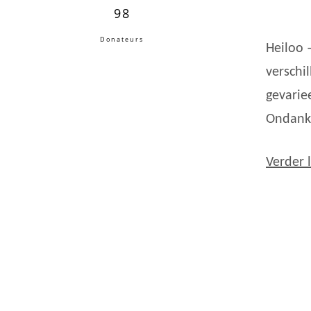
98
Donateurs
Heiloo 
verschi
gevarie
Ondank
Verder 