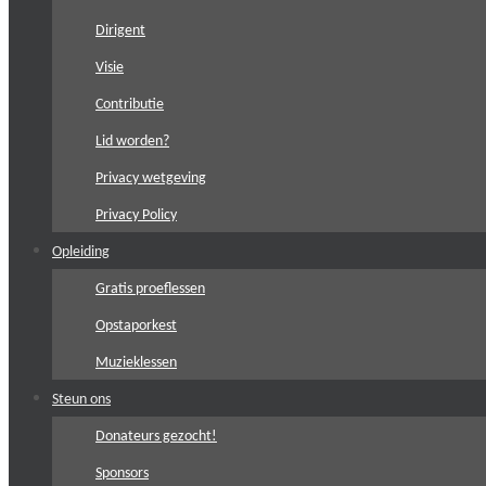
Dirigent
Visie
Contributie
Lid worden?
Privacy wetgeving
Privacy Policy
Opleiding
Gratis proeflessen
Opstaporkest
Muzieklessen
Steun ons
Donateurs gezocht!
Sponsors