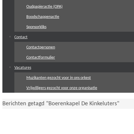
Oudpapieractie (OPA)
Boodschappenactie
Sponsorkliks
Contact
Contactpersonen
Contactformulier
Vacatures
Muzikanten gezocht voor in ons orkest
Vrijwilligers gezocht voor onze organisatie
Home
Berichten getagd "Boerenkapel De Kinkeluters"