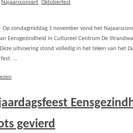
,
Najaarsconcert
,
Oktoberfest
– Op zondagmiddag 1 november vond het Najaarsconc
van Eensgezindheid in Cultureel Centrum De Strandwa
 Deze uitvoering stond volledig in het teken van het D
fest. …
lezen
jaardagsfeest Eensgezind
ots gevierd