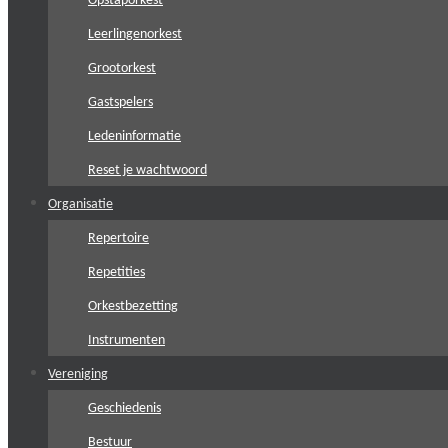
Opstaporkest
Leerlingenorkest
Grootorkest
Gastspelers
Ledeninformatie
Reset je wachtwoord
Organisatie
Repertoire
Repetities
Orkestbezetting
Instrumenten
Vereniging
Geschiedenis
Bestuur