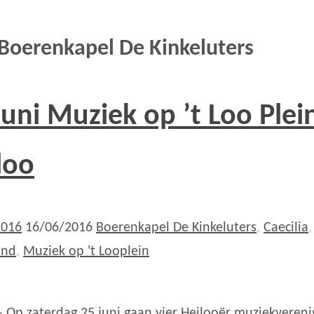
Boerenkapel De Kinkeluters
Juni Muziek op ’t Loo Plein
loo
2016
16/06/2016
Boerenkapel De Kinkeluters
,
Caecilia
and
,
Muziek op 't Looplein
– Op zaterdag 25 juni gaan vier Heilooër muziekveren