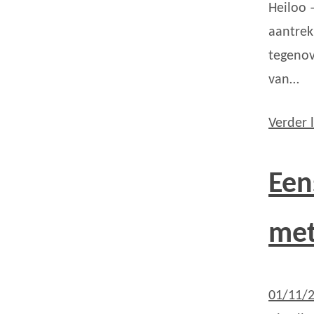
Heiloo 
aantrek
tegenov
van…
Verder 
Een
met
01/11/