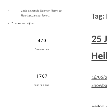
Zoals de zon de bloemen kleurt, zo
Tag:
kleurt muziek het leven..
Zo maar wat cijfers:
25 
470
Concerten
Hei
1767
16/06/
Optredens
Showb
Heiloo 