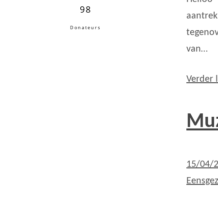
98
aantrek
Donateurs
tegenov
van…
Verder 
Muz
15/04/
Eensgez