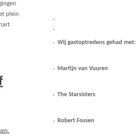
igingen
et plein
hart
Wij gastoptredens gehad met:
Martijn van Vuuren
f
The Starsisters
Robert Fossen
sen.