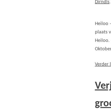
Dirndls
Heiloo 
plaats 
Heiloo.
Oktober
Verder 
Ver
gro