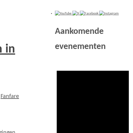
Aankomende
evenementen
 in
,
Fanfare
igingen