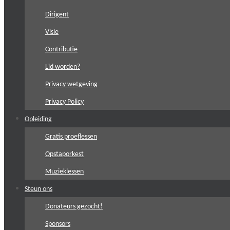
Dirigent
Visie
Contributie
Lid worden?
Privacy wetgeving
Privacy Policy
Opleiding
Gratis proeflessen
Opstaporkest
Muzieklessen
Steun ons
Donateurs gezocht!
Sponsors