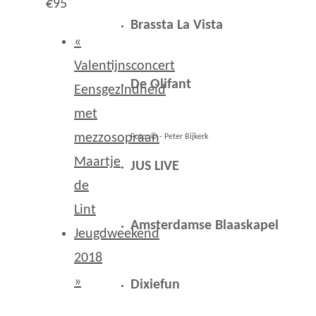
€95
Brassta La Vista
«
Valentijnsconcert
De Olifant
Eensgezindheid
met
mezzosopraan
Foto: © - Peter Bijkerk
Maartje
JUS LIVE
de
Lint
Amsterdamse Blaaskapel
Jeugdweekend
2018
»
Dixiefun