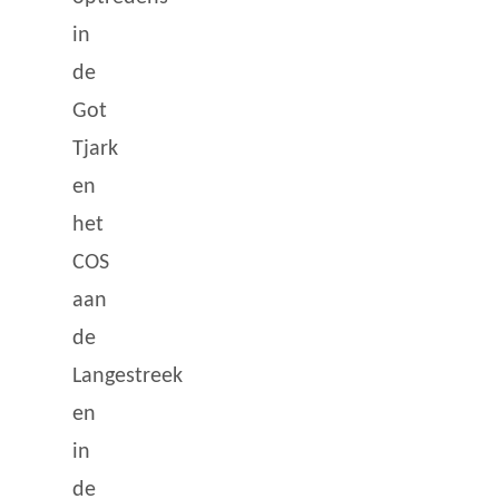
in
de
Got
Tjark
en
het
COS
aan
de
Langestreek
en
in
de