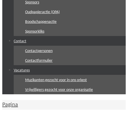
Sponsors
Oudpapieractie (OPA)
Boodschappenactie
Sponsorkliks
Contact
Contactpersonen
Contactformulier
Vacatures
Muzikanten gezocht voor in ons orkest
Vrijwilligers gezocht voor onze organisatie
Home
Pagina