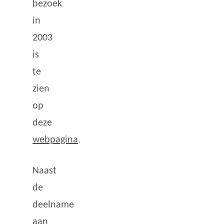
bezoek
in
2003
is
te
zien
op
deze
webpagina
.
Naast
de
deelname
aan