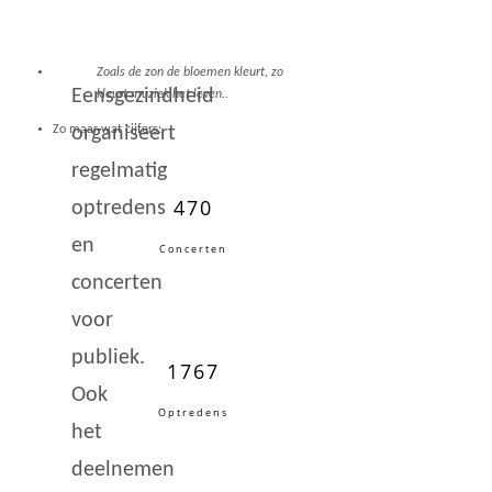
Zoals de zon de bloemen kleurt, zo
Eensgezindheid
kleurt muziek het leven..
organiseert
Zo maar wat cijfers:
regelmatig
470
optredens
en
Concerten
concerten
voor
publiek.
1767
Ook
Optredens
het
deelnemen