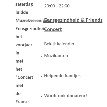
zaterdag
20:00
-
22:00
luidde
Eensgezindheid & Friends
Muziekvereniging
Eensgezindheid
Concert
het
Bekijk kalender
voorjaar
in
Muzikanten
met
het
Helpende handjes
“Concert
met
de
Wordt ook donateur!
Franse