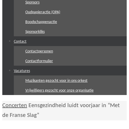
Sponsors
Oudpapieractie (OPA)
Boodschappenactie
Sponsorkliks
Contact
Contactpersonen
Contactformulier
Vacatures
Muzikanten gezocht voor in ons orkest
Vrijwilligers gezocht voor onze organisatie
Home
Concerten
Eensgezindheid luidt voorjaar in “Met
de Franse Slag”