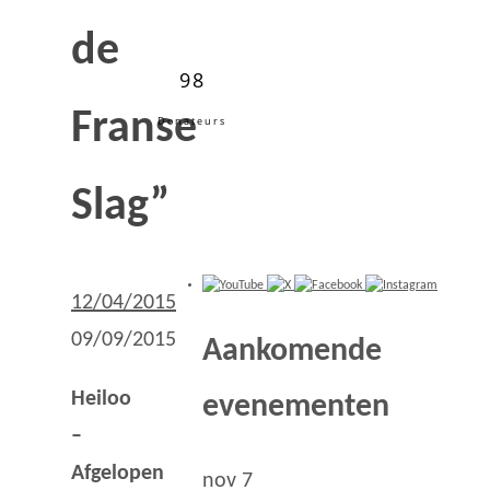
de
98
Franse
Donateurs
Slag”
12/04/2015
09/09/2015
Aankomende
Heiloo
evenementen
–
Afgelopen
nov
7