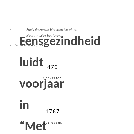
Zoals de zon de bloemen kleurt, zo
kleurt muziek het leven..
Eensgezindheid
Zo maar wat cijfers:
luidt
470
Concerten
voorjaar
in
1767
“Met
Optredens