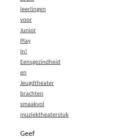
leerlingen
voor
Junior
Play
In!
Eensgezindheid
en
Jeugdtheater
brachten
smaakvol
muziektheaterstuk
Geef