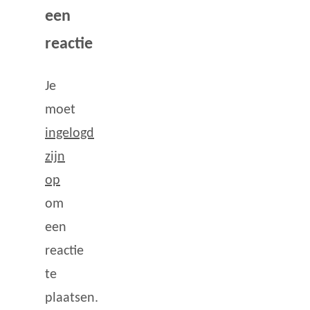
een
reactie
Je
moet
ingelogd
zijn
op
om
een
reactie
te
plaatsen.