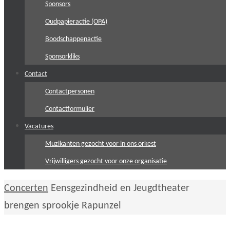
Sponsors
Oudpapieractie (OPA)
Boodschappenactie
Sponsorkliks
Contact
Contactpersonen
Contactformulier
Vacatures
Muzikanten gezocht voor in ons orkest
Vrijwilligers gezocht voor onze organisatie
Home
Concerten
Eensgezindheid en Jeugdtheater
brengen sprookje Rapunzel