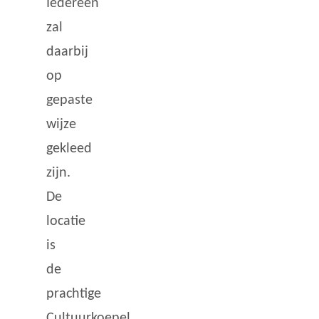
Iedereen
zal
daarbij
op
gepaste
wijze
gekleed
zijn.
De
locatie
is
de
prachtige
Cultuurkoepel