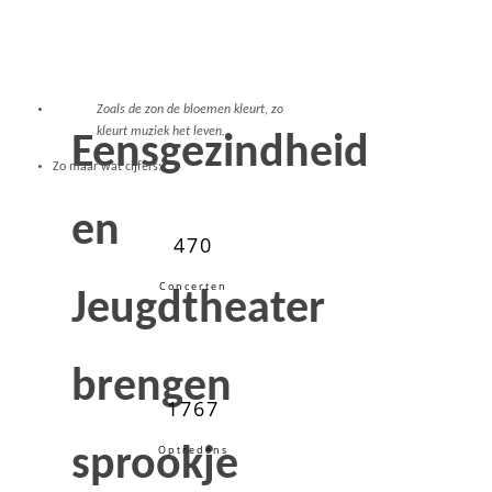
Zoals de zon de bloemen kleurt, zo
kleurt muziek het leven..
Eensgezindheid
Zo maar wat cijfers:
en
470
Concerten
Jeugdtheater
brengen
1767
sprookje
Optredens