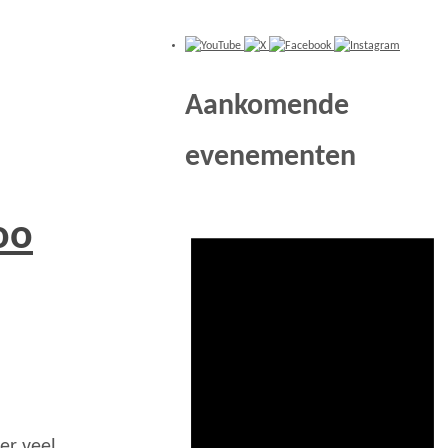
Aankomende
evenementen
oo
er veel