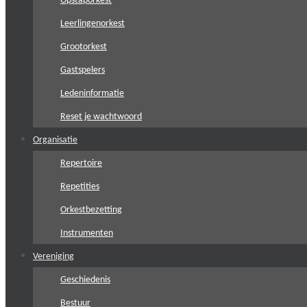
Opstaporkest
Leerlingenorkest
Grootorkest
Gastspelers
Ledeninformatie
Reset je wachtwoord
Organisatie
Repertoire
Repetities
Orkestbezetting
Instrumenten
Vereniging
Geschiedenis
Bestuur