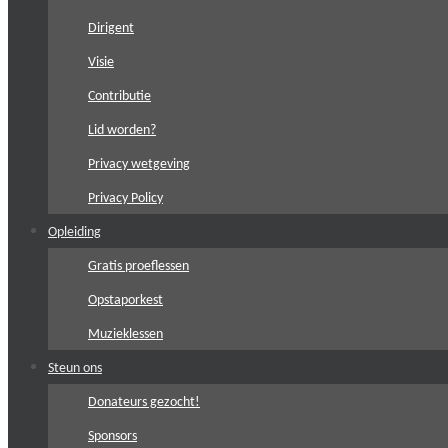
Dirigent
Visie
Contributie
Lid worden?
Privacy wetgeving
Privacy Policy
Opleiding
Gratis proeflessen
Opstaporkest
Muzieklessen
Steun ons
Donateurs gezocht!
Sponsors