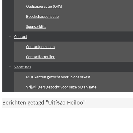
Oudpapieractie (OPA)
Boodschappenactie
Sponsorkliks
Contact
Contactpersonen
Contactformulier
Vacatures
Muzikanten gezocht voor in ons orkest
Vrijwilligers gezocht voor onze organisatie
Home
Berichten getagd "Uit%Zo Heiloo"