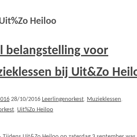
Uit%Zo Heiloo
l belangstelling voor
ieklessen bij Uit&Zo Heil
2016
28/10/2016
Leerlingenorkest
,
Muzieklessen
,
rkest
,
Uit%Zo Heiloo
– Tijdens Uit&Zo Heiloo op zaterdag 3 september was 