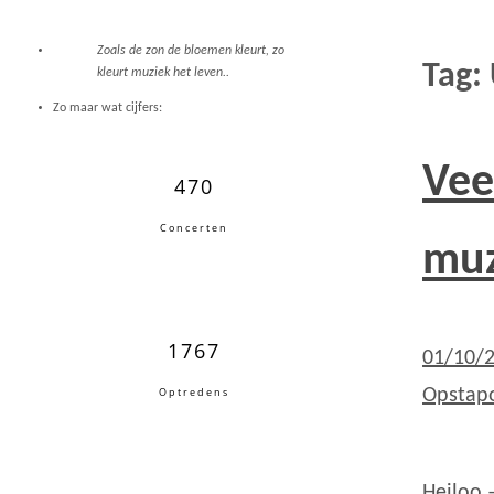
Zoals de zon de bloemen kleurt, zo
Tag:
kleurt muziek het leven..
Zo maar wat cijfers:
Vee
470
Concerten
muz
1767
01/10/
Optredens
Opstapo
Heiloo 