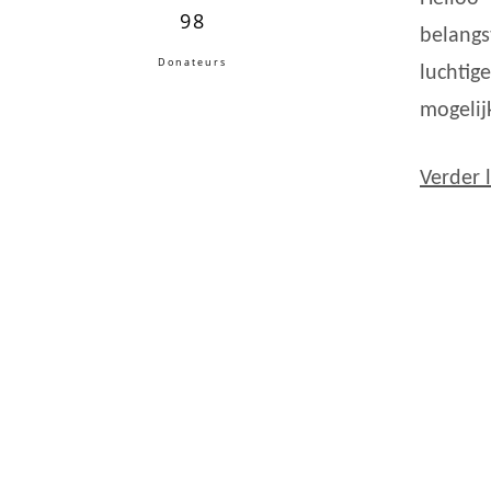
98
belangs
Donateurs
luchtig
mogelij
Verder 