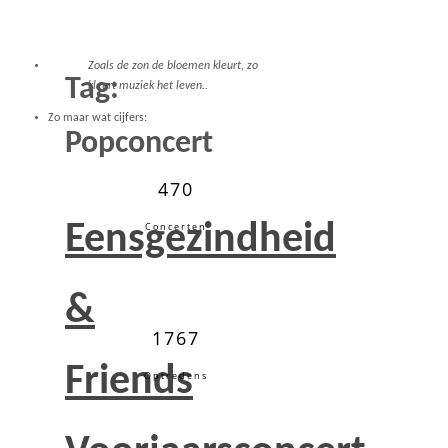
Zoals de zon de bloemen kleurt, zo
Tag:
kleurt muziek het leven..
Zo maar wat cijfers:
Popconcert
470
Eensgezindheid
Concerten
&
1767
Friends
Optredens