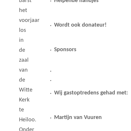
Helpende handjes
barst
het
voorjaar
Wordt ook donateur!
los
in
Sponsors
de
zaal
van
de
Witte
Wij gastoptredens gehad met:
Kerk
te
Martijn van Vuuren
Heiloo.
Onder