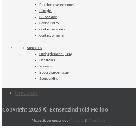
Bruikleenovereenkomst
Filmpjes
CD-opname
Cookie Policy
Contactpersonen
Contactformulier
Steun ons
Oudpapieractie (OPA)
Donateurs
Sponsors
Boodschappenactie
Sponsorkliks
Orkesten
Copyright 2026 © Eensgezindheid Heiloo
Mogelijk gemaakt door
Nirvana
&
WordPress.