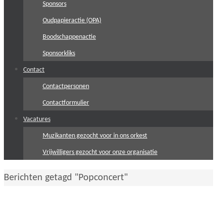
Sponsors
Oudpapieractie (OPA)
Boodschappenactie
Sponsorkliks
Contact
Contactpersonen
Contactformulier
Vacatures
Muzikanten gezocht voor in ons orkest
Vrijwilligers gezocht voor onze organisatie
Home
Berichten getagd "Popconcert"