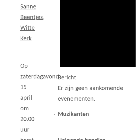
Sanne
Beentjes
,
Witte
Kerk
Op
zaterdagavond
Bericht
15
Er zijn geen aankomende
april
evenementen.
om
Muzikanten
20.00
uur