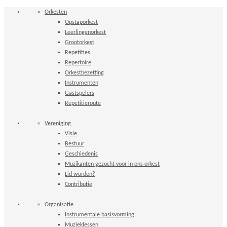
Orkesten
Opstaporkest
Leerlingenorkest
Grootorkest
Repetities
Repertoire
Orkestbezetting
Instrumenten
Gastspelers
Repetitieroute
Vereniging
Visie
Bestuur
Geschiedenis
Muzikanten gezocht voor in ons orkest
Lid worden?
Contributie
Organisatie
Instrumentale basisvorming
Muzieklessen