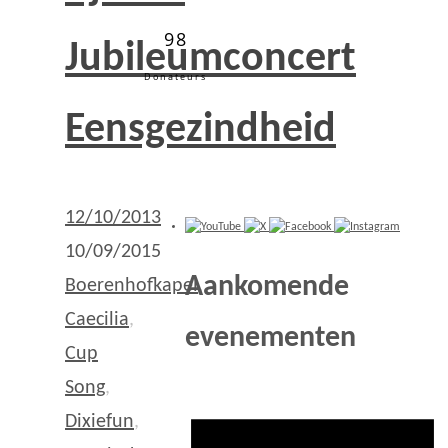
98
Jubileumconcert
Donateurs
Eensgezindheid
12/10/2013
10/09/2015
Aankomende
Boerenhofkapel
,
Caecilia
,
evenementen
Cup
Song
,
Dixiefun
,