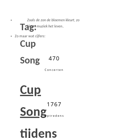
Zoals de zon de bloemen kleurt, zo
Tag:
kleurt muziek het leven..
Zo maar wat cijfers:
Cup
470
Song
Concerten
Cup
1767
Song
Optredens
tijdens