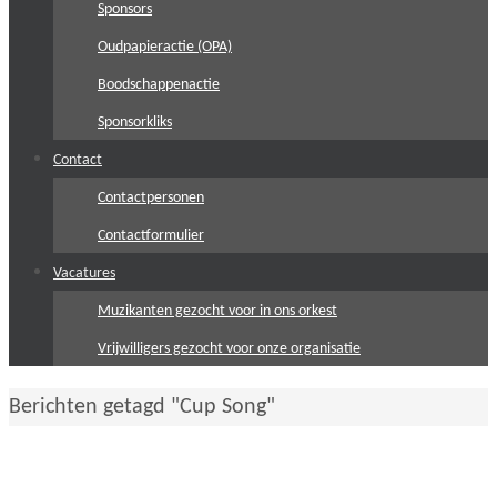
Sponsors
Oudpapieractie (OPA)
Boodschappenactie
Sponsorkliks
Contact
Contactpersonen
Contactformulier
Vacatures
Muzikanten gezocht voor in ons orkest
Vrijwilligers gezocht voor onze organisatie
Home
Berichten getagd "Cup Song"