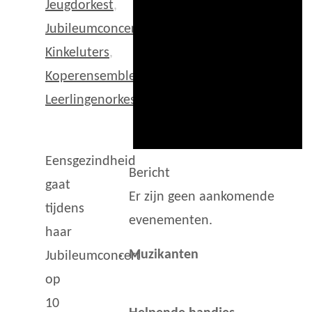
Jeugdorkest
,
Jubileumconcert
,
Kinkeluters
,
Koperensemble
,
Leerlingenorkest
Eensgezindheid
Bericht
gaat
Er zijn geen aankomende
tijdens
evenementen.
haar
Muzikanten
Jubileumconcert
op
10