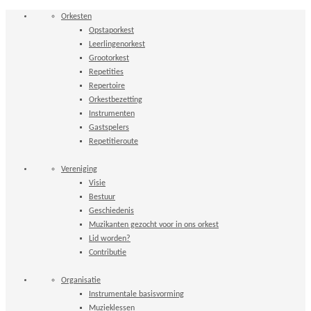
Orkesten
Opstaporkest
Leerlingenorkest
Grootorkest
Repetities
Repertoire
Orkestbezetting
Instrumenten
Gastspelers
Repetitieroute
Vereniging
Visie
Bestuur
Geschiedenis
Muzikanten gezocht voor in ons orkest
Lid worden?
Contributie
Organisatie
Instrumentale basisvorming
Muzieklessen