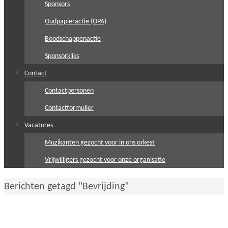
Sponsors
Oudpapieractie (OPA)
Boodschappenactie
Sponsorkliks
Contact
Contactpersonen
Contactformulier
Vacatures
Muzikanten gezocht voor in ons orkest
Vrijwilligers gezocht voor onze organisatie
Home
Berichten getagd "Bevrijding"