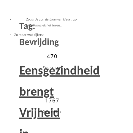
Zoals de zon de bloemen kleurt, zo
Tag:
kleurt muziek het leven..
Zo maar wat cijfers:
Bevrijding
470
Eensgezindheid
Concerten
brengt
1767
Vrijheid
Optredens