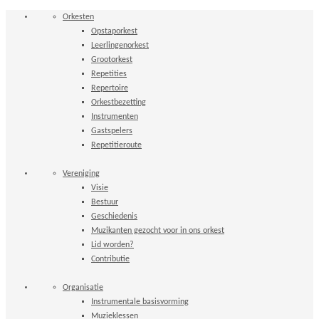
Orkesten
Opstaporkest
Leerlingenorkest
Grootorkest
Repetities
Repertoire
Orkestbezetting
Instrumenten
Gastspelers
Repetitieroute
Vereniging
Visie
Bestuur
Geschiedenis
Muzikanten gezocht voor in ons orkest
Lid worden?
Contributie
Organisatie
Instrumentale basisvorming
Muzieklessen