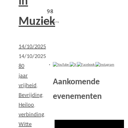
in
98
Muziek
Donateurs
14/10/2025
14/10/2025
80
jaar
Aankomende
vrijheid
,
evenementen
Bevrijding
,
Heiloo
,
verbinding
,
Witte