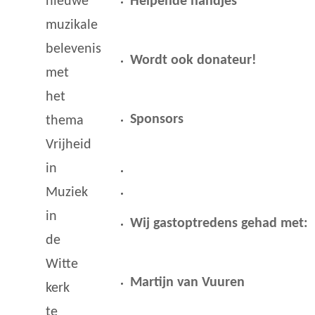
Helpende handjes
nieuwe
muzikale
belevenis
Wordt ook donateur!
met
het
Sponsors
thema
Vrijheid
in
Muziek
in
Wij gastoptredens gehad met:
de
Witte
Martijn van Vuuren
kerk
te