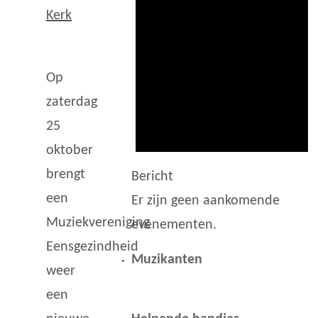
Kerk
Op
zaterdag
25
oktober
brengt
Bericht
een
Er zijn geen aankomende
Muziekvereniging
evenementen.
Eensgezindheid
Muzikanten
weer
een