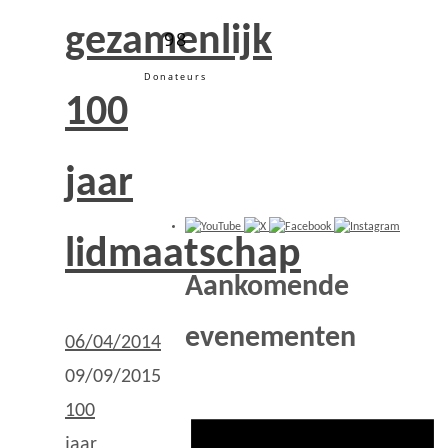
gezamenlijk
98
Donateurs
100
jaar
lidmaatschap
Aankomende
evenementen
06/04/2014
09/09/2015
100
jaar