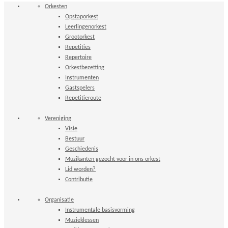
Orkesten
Opstaporkest
Leerlingenorkest
Grootorkest
Repetities
Repertoire
Orkestbezetting
Instrumenten
Gastspelers
Repetitieroute
Vereniging
Visie
Bestuur
Geschiedenis
Muzikanten gezocht voor in ons orkest
Lid worden?
Contributie
Organisatie
Instrumentale basisvorming
Muzieklessen