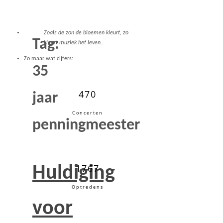
Zoals de zon de bloemen kleurt, zo
Tag:
kleurt muziek het leven..
Zo maar wat cijfers:
35
470
jaar
Concerten
penningmeester
1767
Huldiging
Optredens
voor