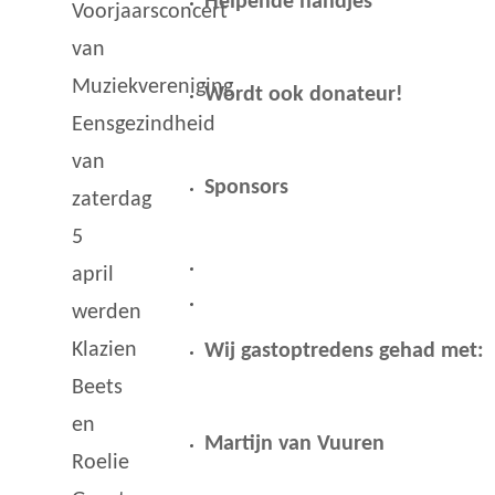
Helpende handjes
Voorjaarsconcert
van
Muziekvereniging
Wordt ook donateur!
Eensgezindheid
van
Sponsors
zaterdag
5
april
werden
Klazien
Wij gastoptredens gehad met:
Beets
en
Martijn van Vuuren
Roelie