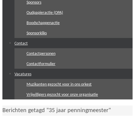
Sponsors
Oudpapieractie (OPA)
Boodschappenactie
Sponsorkliks
Contact
Contactpersonen
Contactformulier
Vacatures
Muzikanten gezocht voor in ons orkest
Vrijwilligers gezocht voor onze organisatie
Home
Berichten getagd "35 jaar penningmeester"