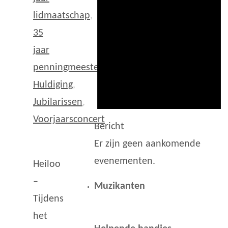
lidmaatschap
,
35
jaar
penningmeester
,
Huldiging
,
Jubilarissen
,
Voorjaarsconcert
Bericht
Er zijn geen aankomende
evenementen.
Heiloo
–
Muzikanten
Tijdens
het