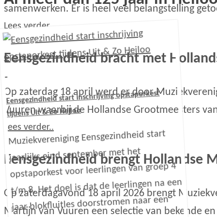
samenwerken. Er is heel veel belangstelling geto
Lees verder..
Eensgezindheid bracht met Hollan
Op zaterdag 18 april werd er door Muziekvereni
Eensgezindheid start inschrijving opstaporkest
Vuuren waarbij de Hollandse Grootmeesters van
tijdens Uit & Zo Heiloo
Lees verder..
Muziekvereniging Eensgezindheid start
jaarlijks eind september met het
Eensgezindheid brengt Hollandse M
opstaporkest voor leerlingen van groep 4
t/m 8. Het doel is dat de leerlingen na een
Op zaterdagavond 18 april 2026 brengt Muziekve
jaar blokfluitles doorstromen naar een
Martijn van Vuuren een selectie van bekende e