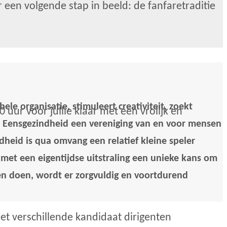
r een volgende stap in beeld: de fanfaretraditie
le organisatie, stimuleert creativiteit, zoekt
uur voor jullie klaar met een vrolijk en
s Eensgezindheid een vereniging van en voor mensen
ndheid is qua omvang een relatief kleine speler
 met een eigentijdse uitstraling een unieke kans om
en doen, wordt er zorgvuldig en voortdurend
et verschillende kandidaat dirigenten