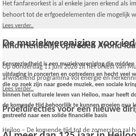
Het fanfareorkest is al enkele jaren erkend als i
behoort tot de erfgoedelementen die mogelijk w
Lees verder..
De muziekvereniging voor ied
Kindvriendelijk optreden Avond4da
Eensgezindheid is een muziekvereniging die midden in
Op donderdag 11 juni 2026 zit het orkest van Muz
uitdaging in concerten en optredens en hecht veel
afwisselend programma vol energie en herkennin
die op zoek zijn naar goede muziek, een sociale krin
Lees verder..
binnen het culturele leven van Heiloo, maar heeft do
de komende tijd behoorlijk te kunnen groeien qua l
Proefdirecties voor een nieuwe dir
gestreefd naar een solide financiële basis
Heiloo – De komende tijd tot de zomerstop zal h
Al meer dan 125 jaar in Heilo