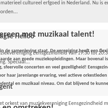
mmaterieel cultureel erfgoed in Nederland. Nu is e
orden...
ereen met muzikaal talent!
agse Heiloo
 de samenleving staat. De vereniging heeft een flexibe
iekvereniging Eensgezindheid van 19:30 tot 20:30 
 waarde aan goede muziekopleidingen. Maar bovenal i
g. Speciaal...
g, sfeervolle concerten en veel gezelligheid! Eensgezi
or haar jarenlange ervaring, veel actieve orkestleden
edental en muzikaal niveau. Om dat blijvend te kunn
igent
et orkest van muziekvereniging Eensgezindheid m
o en omstreken!