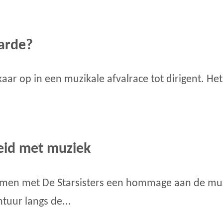
arde?
ar op in een muzikale afvalrace tot dirigent. H
heid met muziek
amen met De Starsisters een hommage aan de mu
tuur langs de...