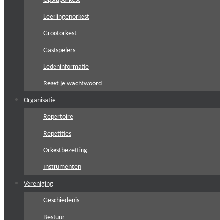
Opstaporkest
Leerlingenorkest
Grootorkest
Gastspelers
Ledeninformatie
Reset je wachtwoord
Organisatie
Repertoire
Repetities
Orkestbezetting
Instrumenten
Vereniging
Geschiedenis
Bestuur