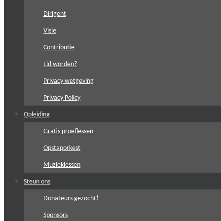
Dirigent
Visie
Contributie
Lid worden?
Privacy wetgeving
Privacy Policy
Opleiding
Gratis proeflessen
Opstaporkest
Muzieklessen
Steun ons
Donateurs gezocht!
Sponsors