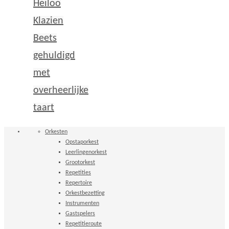
Heiloo
Klazien
Beets
gehuldigd
met
overheerlijke
taart
Orkesten
Opstaporkest
Leerlingenorkest
Grootorkest
Repetities
Repertoire
Orkestbezetting
Instrumenten
Gastspelers
Repetitieroute