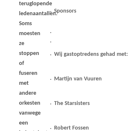
teruglopende
Sponsors
ledenaantallen.
Soms
moesten
ze
stoppen
Wij gastoptredens gehad met:
of
fuseren
Martijn van Vuuren
met
andere
orkesten
The Starsisters
vanwege
een
Robert Fossen