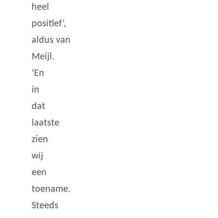
heel
positief’,
aldus van
Meijl.
‘En
in
dat
laatste
zien
wij
een
toename.
Steeds