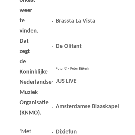
orkest
weer
te
Brassta La Vista
vinden.
Dat
De Olifant
zegt
de
Foto: © - Peter Bijkerk
Koninklijke
JUS LIVE
Nederlandse
Muziek
Organisatie
Amsterdamse Blaaskapel
(KNMO).
‘Met
Dixiefun