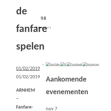
de
98
fanfare
Donateurs
spelen
01/02/2019
01/02/2019
Aankomende
ARNHEM
evenementen
–
Fanfare-
nov
7