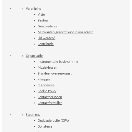
Vereniging
Visie
Bestuur
Geschiedenis
Muzikanten gezocht voor in ons orkest
Lid worden?
Contributie
Organisatie
Instrumentale basisvorming
Muzieklessen
Bruikleenovereenkomst
Filmpjes
CD-opname
Cookie Policy
Contactpersonen
Contactformulier
Steun ons
Oudpapieractie (OPA)
Donateurs