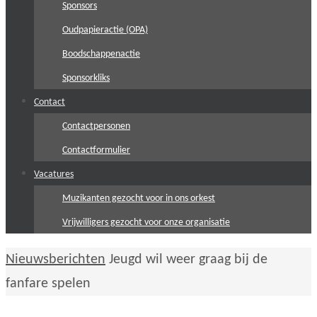
Sponsors
Oudpapieractie (OPA)
Boodschappenactie
Sponsorkliks
Contact
Contactpersonen
Contactformulier
Vacatures
Muzikanten gezocht voor in ons orkest
Vrijwilligers gezocht voor onze organisatie
Home
Nieuwsberichten
Jeugd wil weer graag bij de
fanfare spelen