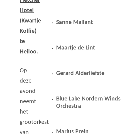
Fletcher
Hotel
(Kwartje
Sanne Mallant
Koffie)
te
Maartje de Lint
Heiloo.
Op
Gerard Alderliefste
deze
avond
Blue Lake Nordern Winds
neemt
Orchestra
het
grootorkest
Marius Prein
van