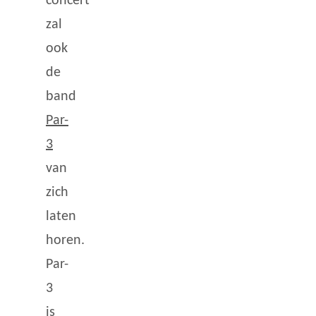
concert
zal
ook
de
band
Par-
3
van
zich
laten
horen.
Par-
3
is