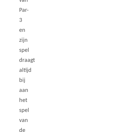
van
Par-
3
en
zijn
spel
draagt
altijd
bij
aan
het
spel
van
de