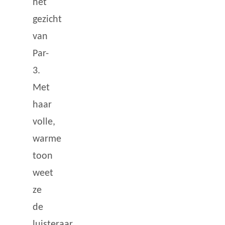
het
gezicht
van
Par-
3.
Met
haar
volle,
warme
toon
weet
ze
de
luisteraar