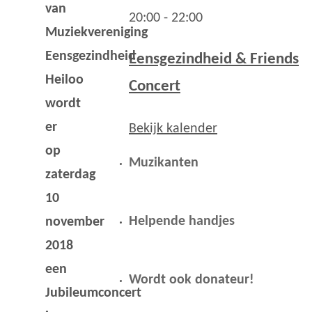
van
20:00
-
22:00
Muziekvereniging
Eensgezindheid
Eensgezindheid & Friends
Heiloo
Concert
wordt
er
Bekijk kalender
op
Muzikanten
zaterdag
10
Helpende handjes
november
2018
een
Wordt ook donateur!
Jubileumconcert