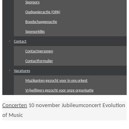
Sponsors
Oudpapieractie (OPA)
Boodschappenactie
Sponsorkliks
Contact
Contactpersonen
Contactformulier
Vacatures
Muzikanten gezocht voor in ons orkest
Vrijwilligers gezocht voor onze organisatie
Home
Concerten
10 november Jubileumconcert Evolution
of Music