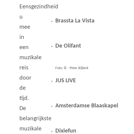
Eensgezindheid
u
Brassta La Vista
mee
in
De Olifant
een
muzikale
reis
Foto: © - Peter Bijkerk
door
JUS LIVE
de
tijd.
Amsterdamse Blaaskapel
De
belangrijkste
muzikale
Dixiefun