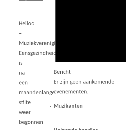
Heiloo
–
Muziekvereniging
Eensgezindheid
is
Bericht
na
Er zijn geen aankomende
een
evenementen.
maandenlange
stilte
Muzikanten
weer
begonnen