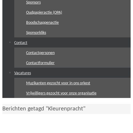
Sponsors
Oudpapieractie (OPA)
Boodschappenactie
Sponsorkliks
Contact
Contactpersonen
Contactformulier
Vacatures
Muzikanten gezocht voor in ons orkest
Vrijwilligers gezocht voor onze organisatie
Home
Berichten getagd "Kleurenpracht"