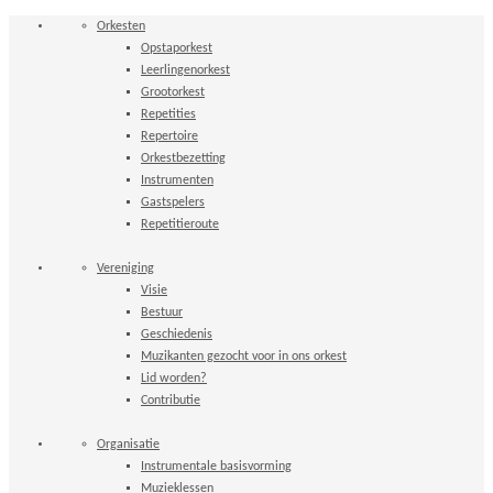
Orkesten
Opstaporkest
Leerlingenorkest
Grootorkest
Repetities
Repertoire
Orkestbezetting
Instrumenten
Gastspelers
Repetitieroute
Vereniging
Visie
Bestuur
Geschiedenis
Muzikanten gezocht voor in ons orkest
Lid worden?
Contributie
Organisatie
Instrumentale basisvorming
Muzieklessen