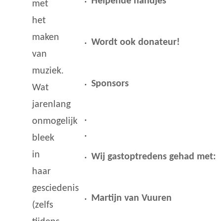
Helpende handjes
met
het
maken
Wordt ook donateur!
van
muziek.
Sponsors
Wat
jarenlang
onmogelijk
bleek
in
Wij gastoptredens gehad met:
haar
gesciedenis
Martijn van Vuuren
(zelfs