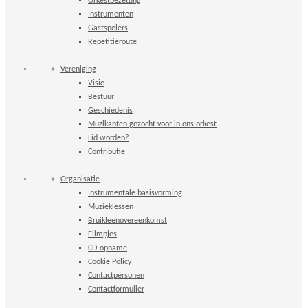
Orkestbezetting
Instrumenten
Gastspelers
Repetitieroute
Vereniging
Visie
Bestuur
Geschiedenis
Muzikanten gezocht voor in ons orkest
Lid worden?
Contributie
Organisatie
Instrumentale basisvorming
Muzieklessen
Bruikleenovereenkomst
Filmpjes
CD-opname
Cookie Policy
Contactpersonen
Contactformulier