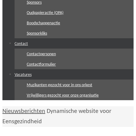
Sponsors
Oudpapieractie (OPA)
Boodschappenactie
Sponsorkliks
Contact
Contactpersonen
Contactformulier
Vacatures
Muzikanten gezocht voor in ons orkest
Vrijwilligers gezocht voor onze organisatie
Home
Nieuwsberichten
Dynamische website voor
Eensgezindheid