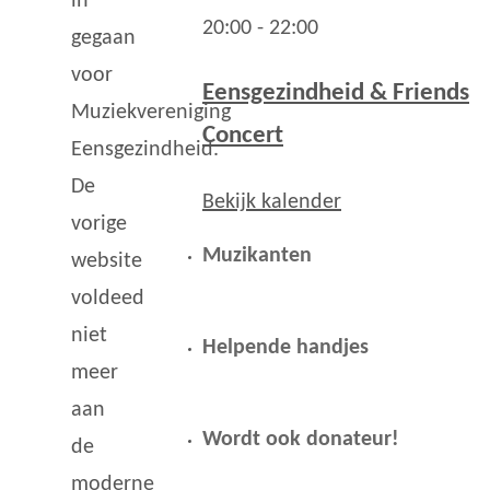
in
20:00
-
22:00
gegaan
voor
Eensgezindheid & Friends
Muziekvereniging
Concert
Eensgezindheid.
De
Bekijk kalender
vorige
Muzikanten
website
voldeed
niet
Helpende handjes
meer
aan
Wordt ook donateur!
de
moderne