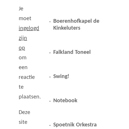
Je
moet
Boerenhofkapel de
Kinkeluters
ingelogd
zijn
op
Falkland Toneel
om
een
Swing!
reactie
te
plaatsen.
Notebook
Deze
site
Spoetnik Orkestra